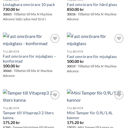
Löstagbara omrörare 10 pack
Fast omrörare för hård glass
730.00
kr
850.00
kr
30003
- Tillbehör till Mix N’ Machine
30018
- Tillbehör till Mix N' Machine
Advance Säljs i påse med 10 st i.
Advance
Lägg till i
Lägg till i
önskelistan
önskelistan
TILLBEHÖR
TILLBEHÖR
Fast omrörare för mjukglass –
Fast omrörare för mjukglass
konformad
100.00
kr
100.00
kr
30019
- Tillbehör till Mix N' Machine
30060
- Tillbehör till Mix N' Machine
Advance
Advance
Lägg till i
Lägg till i
önskelistan
önskelistan
TILLBEHÖR
TILLBEHÖR
Tamper till Vitaprep3 2 liters
Mini Tamper för 0,9L/1,4L
kanna
kannor
175.20
kr
175.20
kr
V760
- Tamper/plastpinne till Vitamix
15033
- Mini Tamper till kannor av