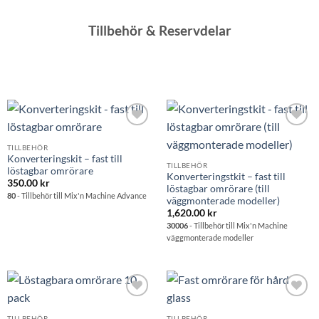
Tillbehör & Reservdelar
Lägg till i
Lägg till i
önskelistan
önskelistan
TILLBEHÖR
Konverteringskit – fast till
TILLBEHÖR
löstagbar omrörare
Konverteringstkit – fast till
350.00
kr
löstagbar omrörare (till
80
- Tillbehör till Mix'n Machine Advance
väggmonterade modeller)
1,620.00
kr
30006
- Tillbehör till Mix'n Machine
väggmonterade modeller
Lägg till i
Lägg till i
önskelistan
önskelistan
TILLBEHÖR
TILLBEHÖR