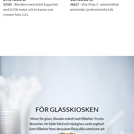
10185
- Blendern med störts kapacitet,
58627
- Vita-Prep 3 - oöverträffad
med 4,2 hk motor och en kanna som
prestanda i professionella kök.
rymmer hela 5.6 L.
FÖR GLASSKIOSKEN
Mixer för glass, blandar enkelt ned tillbehör i frysta
desserter, för både hård och mjukglass samt yoghurt.
Som tillbehör finns dessutom flera olika omrörare att
välja mellan.