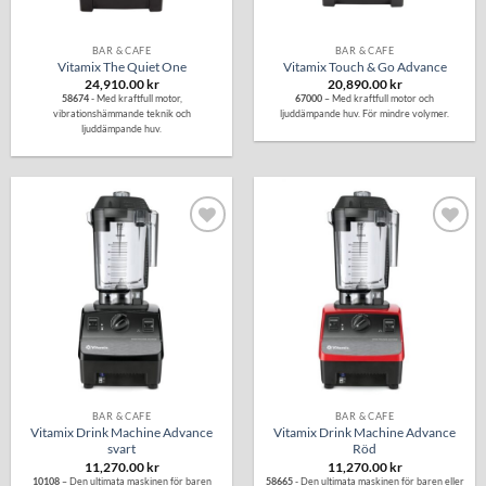
BAR & CAFÉ
BAR & CAFÉ
Vitamix The Quiet One
Vitamix Touch & Go Advance
24,910.00
kr
20,890.00
kr
58674
- Med kraftfull motor,
67000
– Med kraftfull motor och
vibrationshämmande teknik och
ljuddämpande huv. För mindre volymer.
ljuddämpande huv.
Lägg till i
Lägg till i
önskelistan
önskelistan
BAR & CAFÉ
BAR & CAFÉ
Vitamix Drink Machine Advance
Vitamix Drink Machine Advance
svart
Röd
11,270.00
kr
11,270.00
kr
10108
– Den ultimata maskinen för baren
58665
- Den ultimata maskinen för baren eller