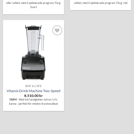
eller caféet, med 6 optimerade program. Färg:
caféet, med 6 optimerade program. Färg: röd
Svart
Lägg till i
önskelistan
BAR & CAFÉ
Vitamix Drink Machine Two-Speed
8,510.00
kr
58804
- Med två hastigheter och en 1.4 L
kanna - perfekt för mindre dryckesutbud.