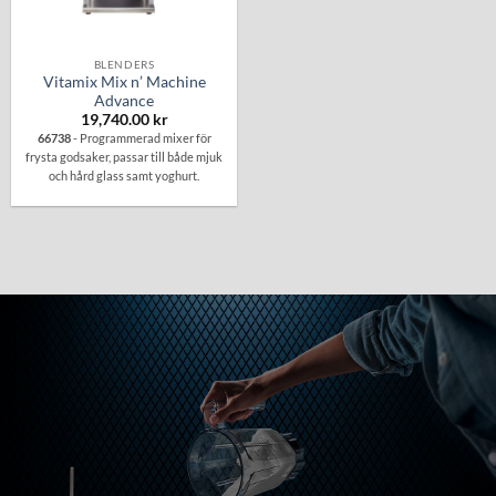
BLENDERS
Vitamix Mix n’ Machine
Advance
19,740.00
kr
66738
- Programmerad mixer för
frysta godsaker, passar till både mjuk
och hård glass samt yoghurt.