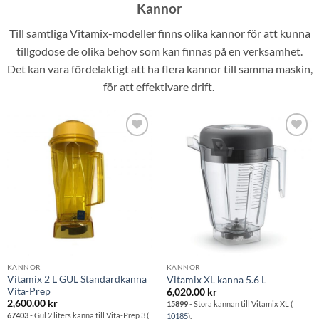
Kannor
Till samtliga Vitamix-modeller finns olika kannor för att kunna
tillgodose de olika behov som kan finnas på en verksamhet.
Det kan vara fördelaktigt att ha flera kannor till samma maskin,
för att effektivare drift.
Lägg till i
Lägg till i
önskelistan
önskelistan
KANNOR
KANNOR
Vitamix 2 L GUL Standardkanna
Vitamix XL kanna 5.6 L
Vita-Prep
6,020.00
kr
2,600.00
kr
15899
- Stora kannan till Vitamix XL (
67403
- Gul 2 liters kanna till Vita-Prep 3 (
10185
).