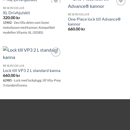
RESERVDELAR
Lägg till i
Lägg till i
XL Drivhjulskit
önskelistan
önskelistan
RESERVDELAR
320.00
kr
One-Piece lock till Advance®
15902
- Den lilla delen som fäster
kannor
motorbasen med kannan. Kompatibel
660.00
kr
modellen Vitamix XL (
10185
).
Lägg till i
önskelistan
RESERVDELAR
Lock till VP3 2 L standard kanna
660.00
kr
62985 -
Lock med lockplugg, till Vita-Prep
3 standard kanna.