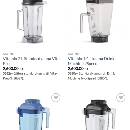
Lägg till i
Lägg till i
önskelistan
önskelistan
KANNOR
KANNOR
Vitamix 2 L Standardkanna Vita-
Vitamix 1.4 L kanna Drink
Prep
Machine 2Speed
2,600.00
kr
2,600.00
kr
58626
- 2 liters standardkanna till Vita-
58806
- Standardkannan till Drink
Prep 3 (
58627
).
Machine Two-Speed (
58804
).
Lägg till i
Lägg till i
önskelistan
önskelistan