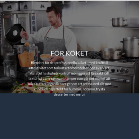
FÖR KÖKET
Blenders för det professionella köket –med kraftfull
effektivitet som förkortar förberedelsetiden avsevärt.
Variabel hastighetskontroll möjliggör att få exakt rätt
textur på varje rätt samt tamper som gör det möjligt att
mixa tuffare ingredienser genom att pressa ned allt mot
knivbladen (perfekt för hummus, nötsmör, frysta
desserter med mera).