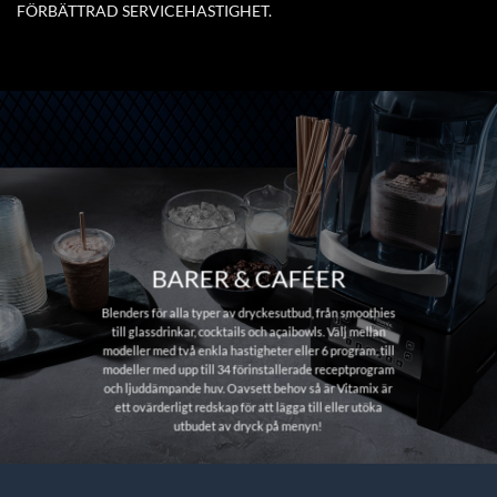
FÖRBÄTTRAD SERVICEHASTIGHET.
BARER & CAFÉER
Blenders för alla typer av dryckesutbud, från smoothies
till glassdrinkar, cocktails och açaibowls. Välj mellan
modeller med två enkla hastigheter eller 6 program, till
modeller med upp till 34 förinstallerade receptprogram
och ljuddämpande huv. Oavsett behov så är Vitamix är
ett ovärderligt redskap för att lägga till eller utöka
utbudet av dryck på menyn!