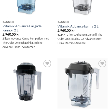
KANNOR
KANNOR
Vitamix Advance Färgade
Vitamix Advance kanna 2 L
kannor 2 L
2,960.00
kr
2,960.00
kr
61247
- 2 liters Advance Kanna till The
2 liters Advance Kanna kompatibel med
Quiet One, Touch & Go Advance samt
The Quiet One och Drink Machine
Drink Machine Advance.
Advance. Finns i fyra färger.
Lägg till i
Lägg till i
önskelistan
önskelistan