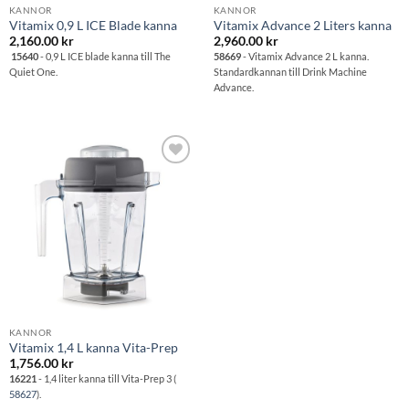
KANNOR
KANNOR
Vitamix 0,9 L ICE Blade kanna
Vitamix Advance 2 Liters kanna
2,160.00
kr
2,960.00
kr
15640
- 0,9 L ICE blade kanna till The
58669
- Vitamix Advance 2 L kanna.
Quiet One.
Standardkannan till Drink Machine
Advance.
Lägg till i
önskelistan
KANNOR
Vitamix 1,4 L kanna Vita-Prep
1,756.00
kr
16221
- 1,4 liter kanna till Vita-Prep 3 (
58627
).