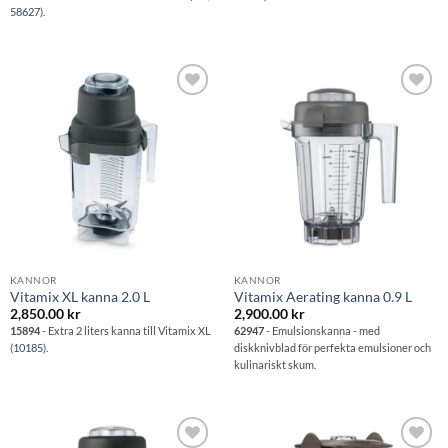
58627
).
Lägg till i
Lägg till i
önskelistan
önskelistan
KANNOR
KANNOR
Vitamix XL kanna 2.0 L
Vitamix Aerating kanna 0.9 L
2,850.00
kr
2,900.00
kr
15894
- Extra 2 liters kanna till Vitamix XL
62947
- Emulsionskanna - med
(
10185
).
diskknivblad för perfekta emulsioner och
kulinariskt skum.