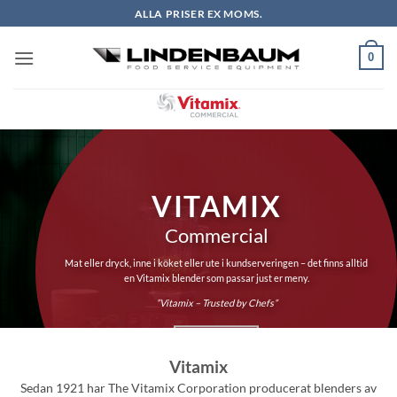
Skip
ALLA PRISER EX MOMS.
to
content
0
VITAMIX
Commercial
Mat eller dryck, inne i köket eller ute i kundserveringen – det finns alltid
en Vitamix blender som passar just er meny.
”Vitamix – Trusted by Chefs”
BESTÄLL NU
Vitamix
Sedan 1921 har The Vitamix Corporation producerat blenders av