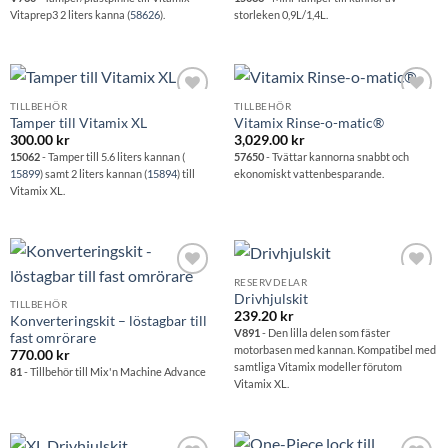
Vitaprep3 2 liters kanna (
58626
).
storleken 0,9L/1,4L.
TILLBEHÖR
TILLBEHÖR
Lägg till i
Lägg till i
Tamper till Vitamix XL
Vitamix Rinse-o-matic®
önskelistan
önskelistan
300.00
kr
3,029.00
kr
15062
- Tamper till 5.6 liters kannan (
57650
- Tvättar kannorna snabbt och
15899
) samt 2 liters kannan (
15894
) till
ekonomiskt vattenbesparande.
Vitamix XL.
RESERVDELAR
Lägg till i
Lägg till i
Drivhjulskit
önskelistan
önskelistan
TILLBEHÖR
239.20
kr
Konverteringskit – löstagbar till
V891
- Den lilla delen som fäster
fast omrörare
motorbasen med kannan. Kompatibel med
770.00
kr
samtliga Vitamix modeller förutom
81
- Tillbehör till Mix'n Machine Advance
Vitamix XL.