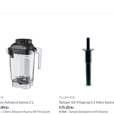
Lägg till i
Lägg till
önskelistan
önskelis
OR
TILLBEHÖR
ix Advance kanna 2 L
Tamper till Vitaprep3 2 liters kann
0.00
kr
175.20
kr
7
- 2 liters Advance Kanna till The Quiet
V760
- Tamper/plastpinne till Vitamix