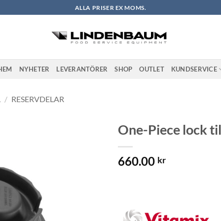
ALLA PRISER EX MOMS.
HEM
NYHETER
LEVERANTÖRER
SHOP
OUTLET
KUNDSERVICE
L
/
RESERVDELAR
One-Piece lock t
Lägg till i
660.00
önskelistan
kr