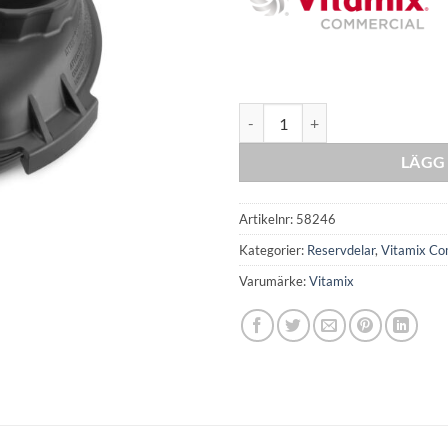
One-Piece lock till Advance® ka
LÄGG 
Artikelnr:
58246
Kategorier:
Reservdelar
,
Vitamix Co
Varumärke:
Vitamix