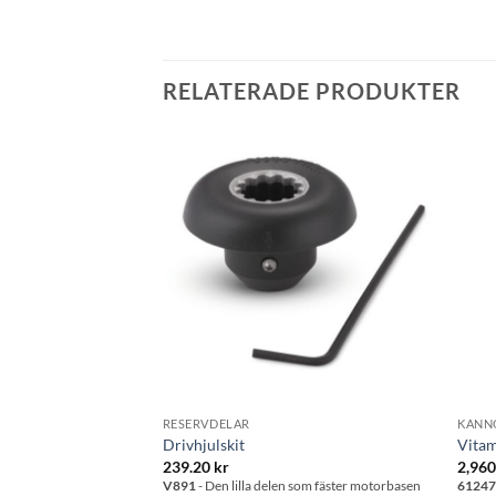
RELATERADE PRODUKTER
Lägg till i
Lägg till i
önskelistan
önskelistan
RESERVDELAR
KANN
3
Drivhjulskit
Vitam
239.20
kr
2,96
oöverträffad prestanda i
V891
- Den lilla delen som fäster motorbasen
6124