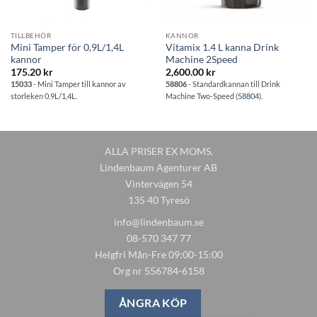
TILLBEHÖR
KANNOR
Mini Tamper för 0,9L/1,4L
Vitamix 1.4 L kanna Drink
kannor
Machine 2Speed
175.20
kr
2,600.00
kr
15033
- Mini Tamper till kannor av
58806
- Standardkannan till Drink
storleken 0,9L/1,4L.
Machine Two-Speed (
58804
).
ALLA PRISER EX MOMS.
Lindenbaum Agenturer AB
Vintervägen 54
135 40 Tyresö
info@lindenbaum.se
08-570 347 77
Helgfri Mån-Fre 09:00-15:00
Org nr 556784-6158
ÅNGRA KÖP