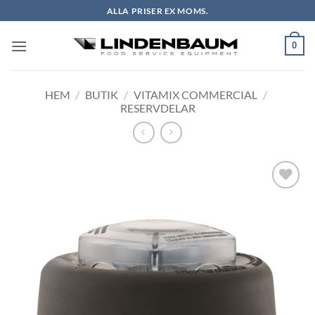
Skip
ALLA PRISER EX MOMS.
to
content
0
HEM
/
BUTIK
/
VITAMIX COMMERCIAL
/
RESERVDELAR
Lägg till i
önskelistan