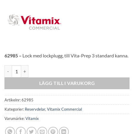
62985 –
Lock med lockplugg, till Vita-Prep 3 standard kanna.
Lock till VP3 2 L standard kanna mängd
LÄGG TILL I VARUKORG
Artikelnr:
62985
Kategorier:
Reservdelar
,
Vitamix Commercial
Varumärke:
Vitamix