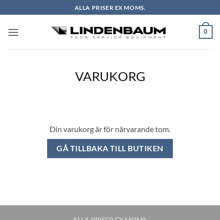
Skip
ALLA PRISER EX MOMS.
to
content
0
VARUKORG
Din varukorg är för närvarande tom.
GÅ TILLBAKA TILL BUTIKEN
ALLA PRISER EX MOMS.