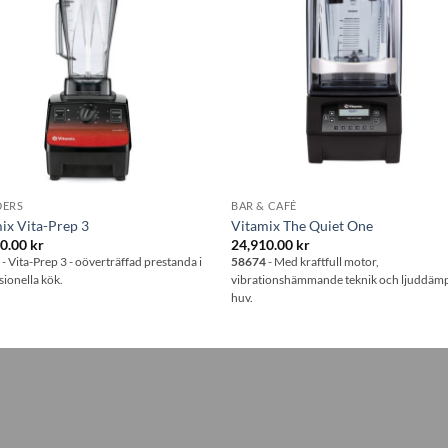
önskelistan
önskelis
DERS
BAR & CAFÉ
ix Vita-Prep 3
Vitamix The Quiet One
00.00
kr
24,910.00
kr
7
- Vita-Prep 3 - oöverträffad prestanda i
58674
- Med kraftfull motor,
sionella kök.
vibrationshämmande teknik och ljuddä
huv.