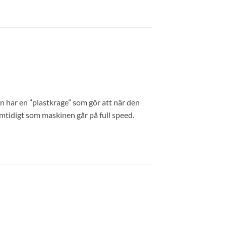
n har en ”plastkrage” som gör att när den
idigt som maskinen går på full speed.
 i
Lägg till i