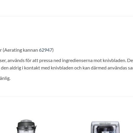
nor (Aerating kannan
62947
)
nser, används för att pressa ned ingredienserna mot knivbladen. De
en aldrig i kontakt med knivbladen och kan därmed användas samt
änlig.
Lägg till i
Lägg till