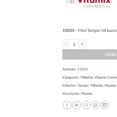
15033
– Mini Tamper till kanno
Mini Tamper för 0,9L/1,4L kanno
LÄGG 
Artikelnr:
15033
Kategorier:
Tillbehör
,
Vitamix Comme
Etiketter:
Tamper
,
Tillbehör
,
Vitamix
Varumärke:
Vitamix