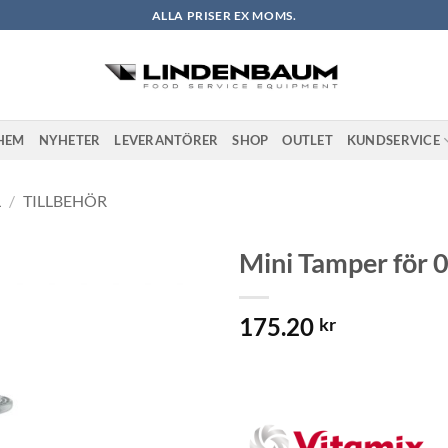
ALLA PRISER EX MOMS.
HEM
NYHETER
LEVERANTÖRER
SHOP
OUTLET
KUNDSERVICE
L
/
TILLBEHÖR
Mini Tamper för 
Lägg till i
175.20
önskelistan
kr