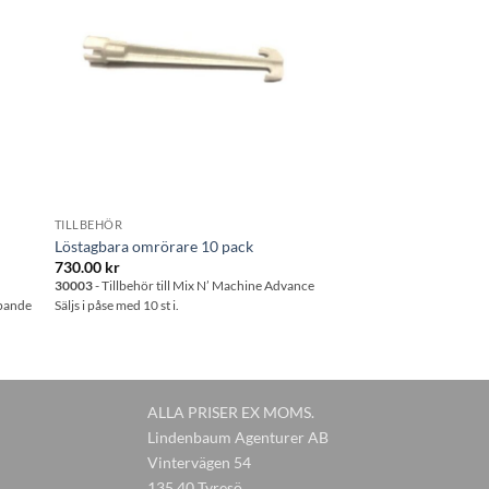
tan
önskelistan
TILLBEHÖR
Löstagbara omrörare 10 pack
730.00
kr
30003
- Tillbehör till Mix N’ Machine Advance
mpande
Säljs i påse med 10 st i.
ALLA PRISER EX MOMS.
Lindenbaum Agenturer AB
Vintervägen 54
135 40 Tyresö