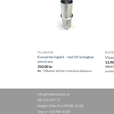
önskelistan
önskelistan
TILLBEHÖR
BLEN
Konverteringskit – fast till löstagbar
Vitam
omrörare
13,9
350.00
kr
n som fäster motorbasen
5862
80
- Tillbehör till Mix'n Machine Advance
l modellen Vitamix XL (
profes
info@lindenbaum.se
08-570 347 77
Helgfri Mån-Fre 09:00-15:00
Org nr 556784-6158