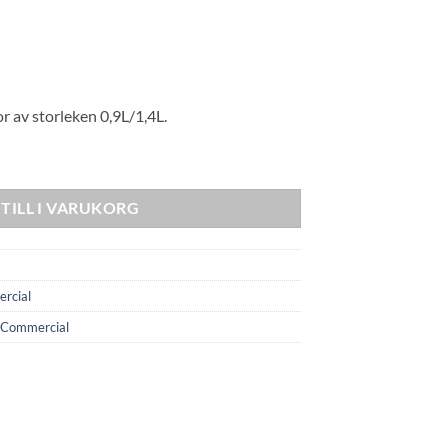
r av storleken 0,9L/1,4L.
r mängd
TILL I VARUKORG
rcial
 Commercial