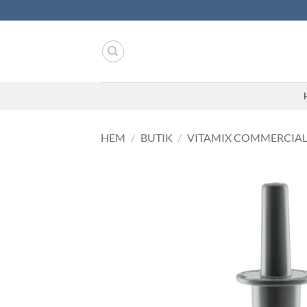
Skip
to
content
HEM
/
BUTIK
/
VITAMIX COMMERCIA