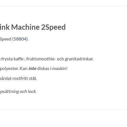
Drink Machine 2Speed
Speed (
58804
).
 frysta kaffe-, fruktsmoothie- och granitadrinkar.
mpolyester. Kan
inte
diskas i maskin!
rdat rostfritt stål.
sättning och lock.