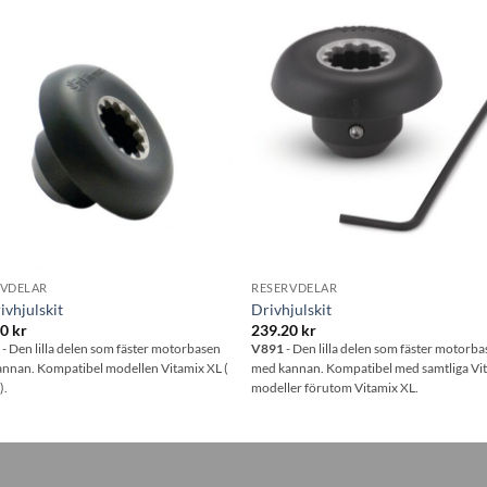
Lägg till i
Lägg till
önskelistan
önskelis
RVDELAR
RESERVDELAR
ivhjulskit
Drivhjulskit
00
kr
239.20
kr
2
- Den lilla delen som fäster motorbasen
V891
- Den lilla delen som fäster motorb
nnan. Kompatibel modellen Vitamix XL (
med kannan. Kompatibel med samtliga Vi
5
).
modeller förutom Vitamix XL.