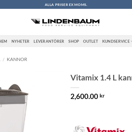
ALLA PRISER EX MOMS.
HEM
NYHETER
LEVERANTÖRER
SHOP
OUTLET
KUNDSERVICE
L
/
KANNOR
Vitamix 1.4 L ka
Lägg till i
2,600.00
önskelistan
kr