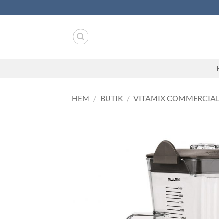
Skip
to
content
HEM
/
BUTIK
/
VITAMIX COMMERCIA