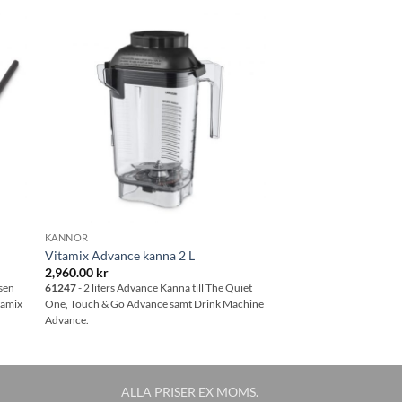
 i
Lägg till i
tan
önskelistan
KANNOR
Vitamix Advance kanna 2 L
2,960.00
kr
asen
61247
- 2 liters Advance Kanna till The Quiet
tamix
One, Touch & Go Advance samt Drink Machine
Advance.
ALLA PRISER EX MOMS.