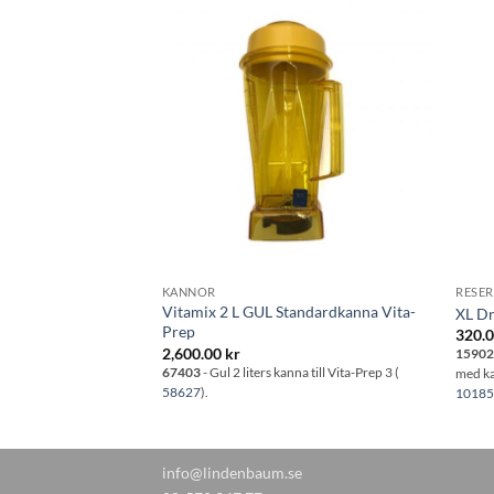
Lägg till i
Lägg till i
önskelistan
önskelistan
KANNOR
RESE
fast till löstagbar
Vitamix 2 L GUL Standardkanna Vita-
XL Dr
gmonterade modeller)
Prep
320.
2,600.00
kr
1590
 Mix'n Machine
67403
- Gul 2 liters kanna till Vita-Prep 3 (
med ka
er
58627
).
1018
info@lindenbaum.se