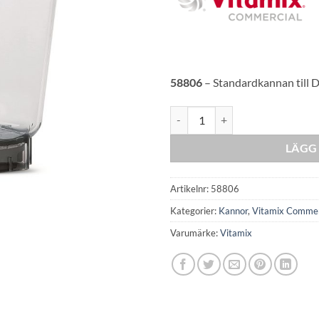
58806
– Standardkannan till 
Vitamix 1.4 L kanna Drink Mach
LÄGG 
Artikelnr:
58806
Kategorier:
Kannor
,
Vitamix Commer
Varumärke:
Vitamix