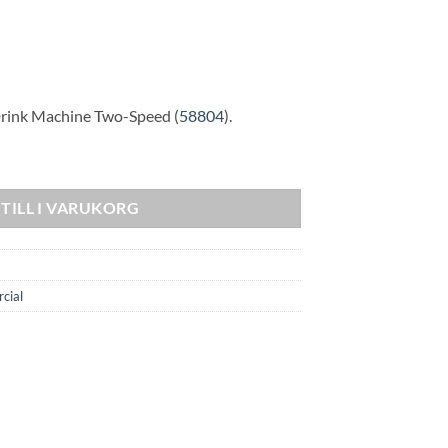
Drink Machine Two-Speed (
58804
).
ine 2Speed mängd
TILL I VARUKORG
cial