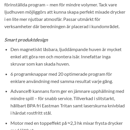
förinställda program – men för mindre volymer. Tack vare
ljudhuven möjliggörs att kunna skapa perfekt mixade drycker
i en lite mer njutbar atmosfär. Passar utmärkt för
verksamheter där beredningen är placerad i kundområdet.
Smart produktdesign
Den magnetiskt låsbara, ljuddämpande huven är mycket
enkel att göra ren och montera isär. Innefattar inga
skruvar som kan skada huven.
6 programknappar med 20 optimerade program för
enklare användning med samma resultat varje gång.
Advance® kannans form ger en jämnare upphällning med
mindre spill – för snabb service. Tillverkad i slitstarkt,
hållbart BPA fri Eastman Tritan samt laserskurna knivblad
i härdat rostfritt stål.
Motor med en toppeffekt på ≈2,3 hk mixar frysta drycker