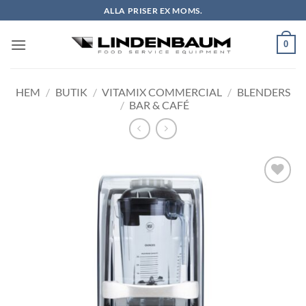
Skip
ALLA PRISER EX MOMS.
to
content
0
HEM
/
BUTIK
/
VITAMIX COMMERCIAL
/
BLENDERS
/
BAR & CAFÉ
Lägg till i
önskelistan