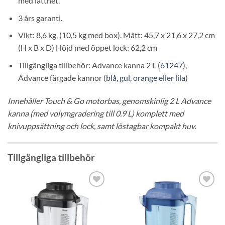
med lätthet.
3 års garanti.
Vikt: 8,6 kg, (10,5 kg med box). Mått: 45,7 x 21,6 x 27,2 cm
(H x B x D) Höjd med öppet lock: 62,2 cm
Tillgängliga tillbehör: Advance kanna 2 L (
61247
),
Advance färgade kannor (
blå, gul, orange eller lila
)
Innehåller Touch & Go motorbas, genomskinlig 2 L Advance
kanna (med volymgradering till 0.9 L) komplett med
knivuppsättning och lock, samt löstagbar kompakt huv.
Tillgängliga tillbehör
Lägg till i
Lägg till i
önskelistan
önskelistan