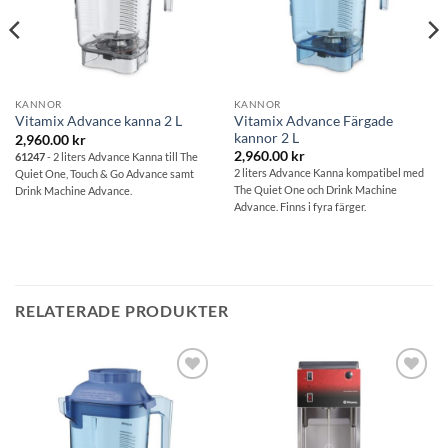
KANNOR
KANNOR
Vitamix Advance Färgade
Vitamix Advance kanna 2 L
kannor 2 L
2,960.00
kr
2,960.00
kr
61247
- 2 liters Advance Kanna till The
2 liters Advance Kanna kompatibel med
Quiet One, Touch & Go Advance samt
The Quiet One och Drink Machine
Drink Machine Advance.
Advance. Finns i fyra färger.
RELATERADE PRODUKTER
Lägg till i
Lägg till i
önskelistan
önskelistan