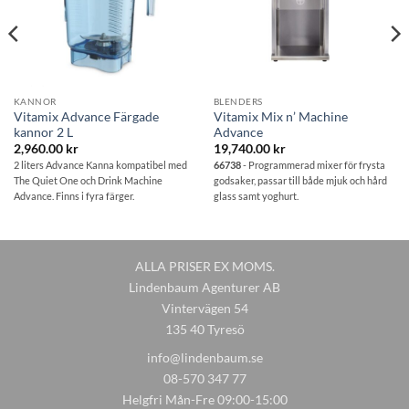
KANNOR
BLENDERS
Vitamix Advance Färgade
Vitamix Mix n’ Machine
kannor 2 L
Advance
2,960.00
kr
19,740.00
kr
2 liters Advance Kanna kompatibel med
66738
- Programmerad mixer för frysta
The Quiet One och Drink Machine
godsaker, passar till både mjuk och hård
Advance. Finns i fyra färger.
glass samt yoghurt.
ALLA PRISER EX MOMS.
Lindenbaum Agenturer AB
Vintervägen 54
135 40 Tyresö
info@lindenbaum.se
08-570 347 77
Helgfri Mån-Fre 09:00-15:00