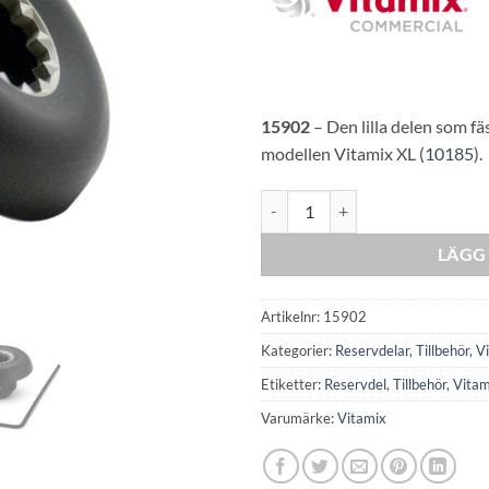
15902
– Den lilla delen som 
modellen Vitamix XL (
10185
).
XL Drivhjulskit mängd
LÄGG 
Artikelnr:
15902
Kategorier:
Reservdelar
,
Tillbehör
,
V
Etiketter:
Reservdel
,
Tillbehör
,
Vitam
Varumärke:
Vitamix