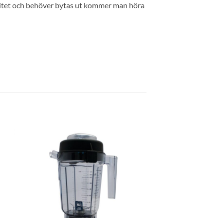
t slitet och behöver bytas ut kommer man höra
 i
Lägg till i
tan
önskelistan