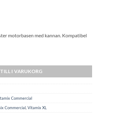
fäster motorbasen med kannan. Kompatibel
TILL I VARUKORG
itamix Commercial
ix Commercial
,
Vitamix XL