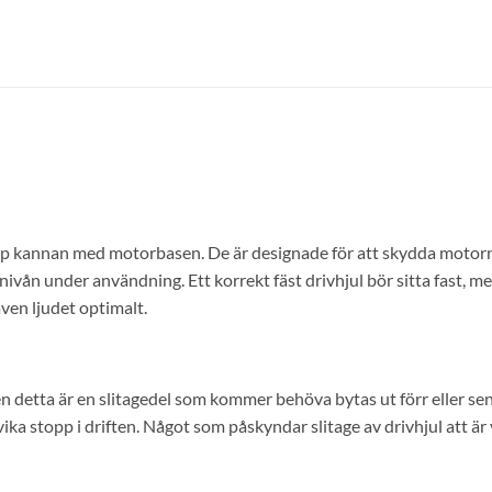
op kannan med motorbasen. De är designade för att skydda motorn 
dnivån under användning. Ett korrekt fäst drivhjul bör sitta fast, me
ven ljudet optimalt.
 detta är en slitagedel som kommer behöva bytas ut förr eller sen
ika stopp i driften. Något som påskyndar slitage av drivhjul att är v