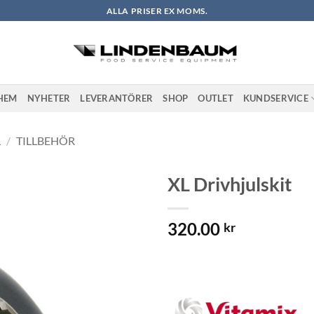
ALLA PRISER EX MOMS.
HEM
NYHETER
LEVERANTÖRER
SHOP
OUTLET
KUNDSERVICE
L
/
TILLBEHÖR
XL Drivhjulskit
Lägg till i
320.00
önskelistan
kr