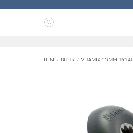
Skip
to
content
HEM
/
BUTIK
/
VITAMIX COMMERCIA