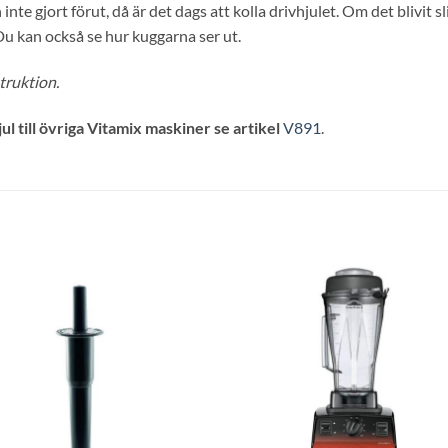
inte gjort förut, då är det dags att kolla drivhjulet. Om det blivi
 Du kan också se hur kuggarna ser ut.
struktion.
l till övriga Vitamix maskiner se artikel
V891
.
Lägg till i
Lägg till
önskelistan
önskelis