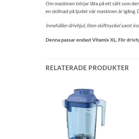
Om maskinen börjar låta på ett sätt som den 
en skillnad på ljudet när maskinen är igång.
Innehåller drivhjul, liten skiftnyckel samt in
Denna passar endast Vitamix XL. För drivhju
RELATERADE PRODUKTER
Lägg till i
Lägg till i
önskelistan
önskelistan