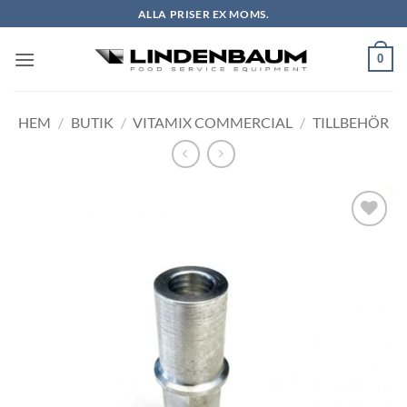
Skip
ALLA PRISER EX MOMS.
to
content
0
HEM
/
BUTIK
/
VITAMIX COMMERCIAL
/
TILLBEHÖR
Lägg till i
önskelistan