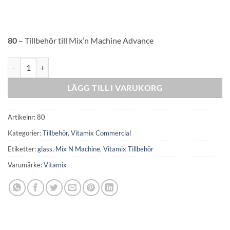
80
– Tillbehör till Mix’n Machine Advance
Konverteringskit - fast till löstagbar omrörare mängd
LÄGG TILL I VARUKORG
Artikelnr:
80
Kategorier:
Tillbehör
,
Vitamix Commercial
Etiketter:
glass
,
Mix N Machine
,
Vitamix Tillbehör
Varumärke:
Vitamix