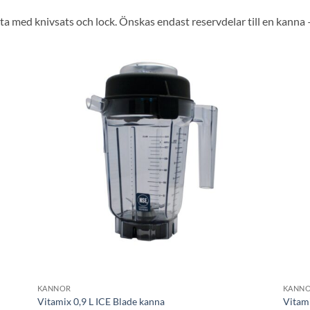
a med knivsats och lock. Önskas endast reservdelar till en kanna 
l i
Lägg till i
stan
önskelistan
KANNOR
KANN
Vitamix 0,9 L ICE Blade kanna
Vitam