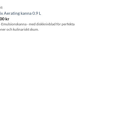
OR
x Aerating kanna 0.9 L
.00
kr
- Emulsionskanna - med diskknivblad för perfekta
ner och kulinariskt skum.