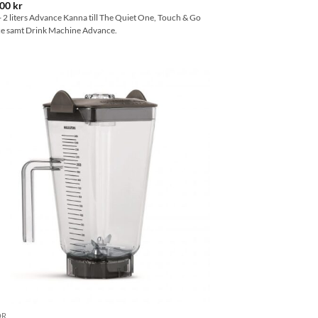
.00
kr
- 2 liters Advance Kanna till The Quiet One, Touch & Go
e samt Drink Machine Advance.
Lägg till i
önskelistan
OR