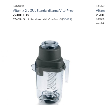
KANNOR
KANN
Vitamix 2 L GUL Standardkanna Vita-Prep
Vitami
2,600.00
kr
2,900
67403
- Gul 2 liters kanna till Vita-Prep 3 (
58627
).
62947
emulsio
l i
Lägg till i
stan
önskelistan