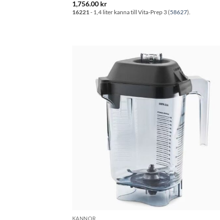
1,756.00
kr
16221
- 1,4 liter kanna till Vita-Prep 3 (
58627
).
Lägg til
önskeli
KANNOR