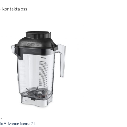
– kontakta oss!
Lägg till i
önskelistan
OR
ix Advance kanna 2 L