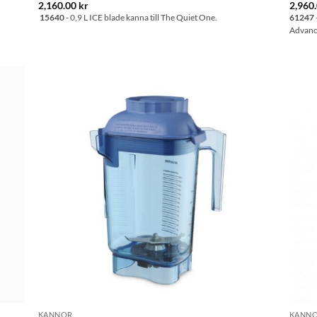
2,160.00
kr
2,960
15640
- 0,9 L ICE blade kanna till The Quiet One.
61247
Advanc
l i
Lägg till i
stan
önskelistan
KANNOR
KANN