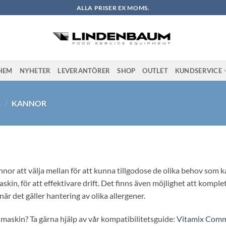
ALLA PRISER EX MOMS.
HEM
NYHETER
LEVERANTÖRER
SHOP
OUTLET
KUNDSERVICE
L
/
KANNOR
annor att välja mellan för att kunna tillgodose de olika behov som 
askin, för att effektivare drift. Det finns även möjlighet att kompl
är det gäller hantering av olika allergener.
 maskin? Ta gärna hjälp av vår kompatibilitetsguide:
Vitamix Comm