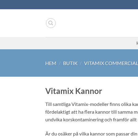
Skip
to
content
HEM
/
BUTIK
/
VITAMIX COMMERCIA
Vitamix Kannor
Till samtliga Vitamix-modeller finns olika k
fördelaktigt att ha flera kannor till samma m
undvika korskontaminering och framför allt n
Är du osäker på vilka kannor som passar din