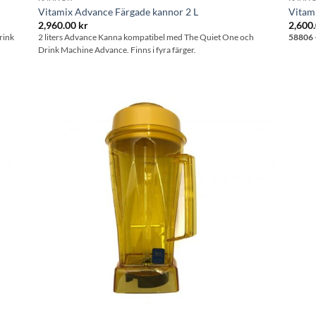
Vitamix Advance Färgade kannor 2 L
Vitam
2,960.00
kr
2,600
rink
2 liters Advance Kanna kompatibel med The Quiet One och
58806
Drink Machine Advance. Finns i fyra färger.
l i
Lägg till i
stan
önskelistan