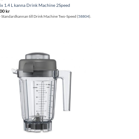
ix 1.4 L kanna Drink Machine 2Speed
.00
kr
- Standardkannan till Drink Machine Two-Speed (
58804
).
Lägg till i
önskelistan