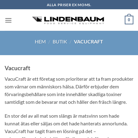
Skip
ALLA PRISER EX MOMS.
to
content
0
HEM
/
BUTIK
/
VACUCRAFT
Vacucraft
VacuCraft är ett företag som prioriterar att ta fram produkter
som värnar om människors hälsa. Därför erbjuder dem
förvaringsbehållare som inte innehåller skadliga toxiner
samtidigt som de bevarar mat och håller den fräsch längre.
En stor del av all mat som slängs är matsvinn som hade
kunnat ätas eller säljas om det hade hanterats annorlunda.
VacuCraft har tagit fram en lösning på det –