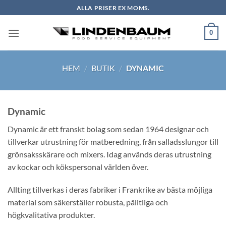
Skip
ALLA PRISER EX MOMS.
to
content
0
HEM
/
BUTIK
/
DYNAMIC
Dynamic
Dynamic är ett franskt bolag som sedan 1964 designar och
tillverkar utrustning för matberedning, från salladsslungor till
grönsaksskärare och mixers. Idag används deras utrustning
av kockar och kökspersonal världen över.
Allting tillverkas i deras fabriker i Frankrike av bästa möjliga
material som säkerställer robusta, pålitliga och
högkvalitativa produkter.