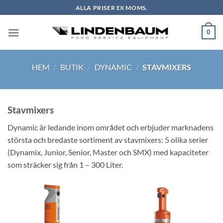
Skip
ALLA PRISER EX MOMS.
to
content
0
HEM
/
BUTIK
/
DYNAMIC
/
STAVMIXERS
Stavmixers
Dynamic är ledande inom området och erbjuder marknadens
största och bredaste sortiment av stavmixers: 5 olika serier
(Dynamix, Junior, Senior, Master och SMX) med kapaciteter
som sträcker sig från 1 – 300 Liter.