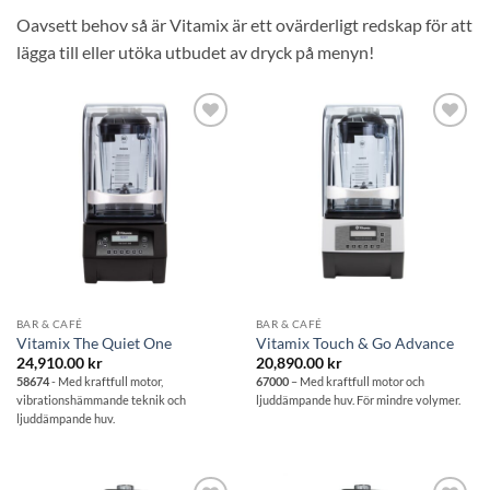
Oavsett behov så är Vitamix är ett ovärderligt redskap för att
lägga till eller utöka utbudet av dryck på menyn!
Lägg till i
Lägg till i
önskelistan
önskelistan
BAR & CAFÉ
BAR & CAFÉ
Vitamix The Quiet One
Vitamix Touch & Go Advance
24,910.00
kr
20,890.00
kr
58674
- Med kraftfull motor,
67000
– Med kraftfull motor och
vibrationshämmande teknik och
ljuddämpande huv. För mindre volymer.
ljuddämpande huv.