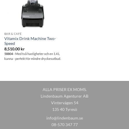
BAR & CAFÉ
Vitamix Drink Machine Two-
Speed
8,510.00
kr
58804
- Med två hastigheter och en 1.4 L
kanna - perfekt för mindre dryckesutbud.
ALLA PRISER EX MOMS.
Lindenbaum Agenturer AB
Vintervägen 54
135 40 Tyresö
info@lindenbaum.se
08-570 347 77