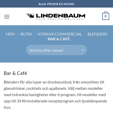
Skip
ALLA PRISER EX MOMS.
to
content
0
HEM
/
BUTIK
/
VITAMIX COMMERCIAL
/
BLENDERS
/
BAR & CAFÉ
Bar & Café
Blenders för alla typer av dryckesutbud, från smoothies till
glassdrinkar, cocktails och açaibowls. Välj mellan modeller
med två enkla hastigheter eller 6 program, till modeller med
upp till 34 förinstallerade receptprogram och ljuddämpande
huv.