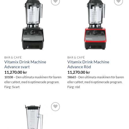
Lägg till i
Lägg till i
önskelistan
önskelistan
BAR & CAFÉ
BAR & CAFÉ
Vitamix Drink Machine
Vitamix Drink Machine
Advance svart
Advance Röd
11,270.00
kr
11,270.00
kr
10108
– Den ultimata maskinen för baren
58665
- Den ultimata maskinen för baren
eller caféet, med 6 optimerade program.
eller caféet, med 6 optimerade program.
Färg: Svart
Färg: röd
Lägg till i
önskelistan