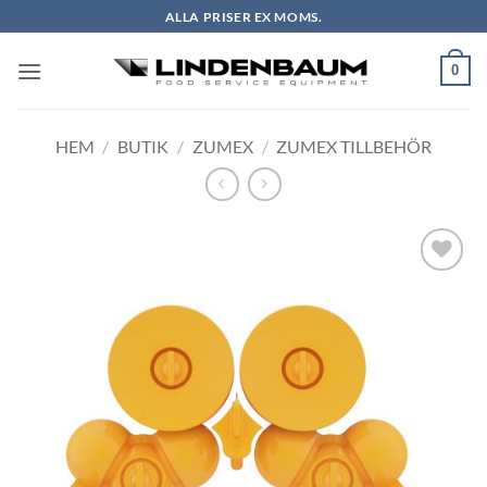
Skip
ALLA PRISER EX MOMS.
to
content
0
HEM
/
BUTIK
/
ZUMEX
/
ZUMEX TILLBEHÖR
Lägg till i
önskelistan