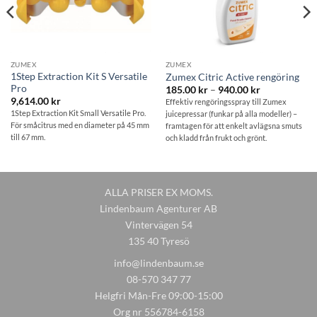
ZUMEX
ZUMEX
1Step Extraction Kit S Versatile
Zumex Citric Active rengöring
Pro
Prisintervall:
185.00
kr
–
940.00
kr
185.00 kr
9,614.00
kr
Effektiv rengöringsspray till Zumex
till
1Step Extraction Kit Small Versatile Pro.
juicepressar (funkar på alla modeller) –
940.00 kr
För småcitrus med en diameter på 45 mm
framtagen för att enkelt avlägsna smuts
till 67 mm.
och kladd från frukt och grönt.
ALLA PRISER EX MOMS.
Lindenbaum Agenturer AB
Vintervägen 54
135 40 Tyresö
info@lindenbaum.se
08-570 347 77
Helgfri Mån-Fre 09:00-15:00
Org nr 556784-6158