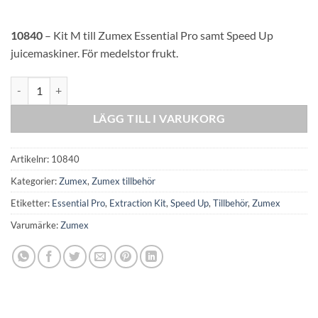
10840
– Kit M till Zumex Essential Pro samt Speed Up
juicemaskiner. För medelstor frukt.
Kit M Essential Pro / Speed Up mängd
LÄGG TILL I VARUKORG
Artikelnr:
10840
Kategorier:
Zumex
,
Zumex tillbehör
Etiketter:
Essential Pro
,
Extraction Kit
,
Speed Up
,
Tillbehör
,
Zumex
Varumärke:
Zumex