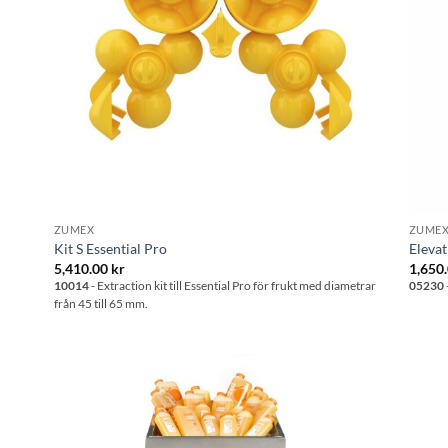
ZUMEX
ZUME
Kit S Essential Pro
Elevat
5,410.00
kr
1,650
10014
- Extraction kit till Essential Pro för frukt med diametrar
05230
från 45 till 65 mm.
l i
Lägg till i
stan
önskelistan