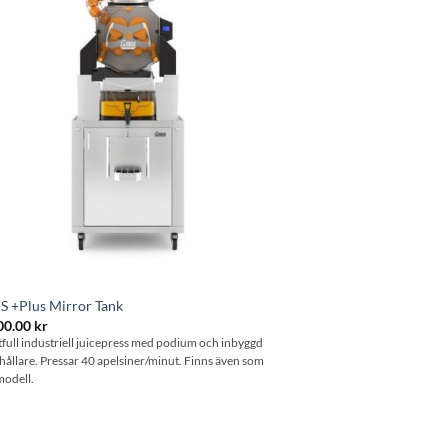
önskelistan
S +Plus Mirror Tank
00.00
kr
tfull industriell juicepress med podium och inbyggd
hållare. Pressar 40 apelsiner/minut. Finns även som
modell.