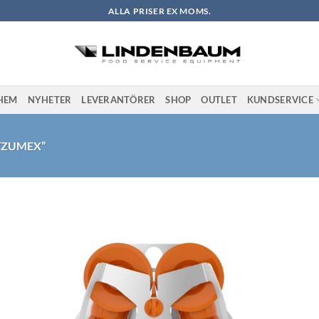
ALLA PRISER EX MOMS.
HEM
NYHETER
LEVERANTÖRER
SHOP
OUTLET
KUNDSERVICE
”ZUMEX”
l i
Lägg till i
stan
önskelistan