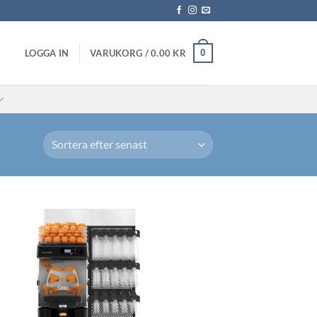
0
LOGGA IN
VARUKORG /
0.00
KR
Lägg till i
önskelistan