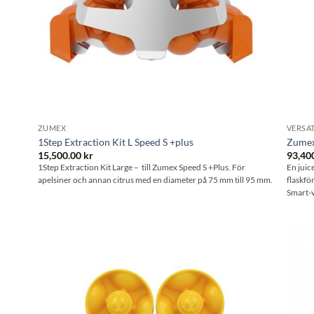
ZUMEX
VERSAT
1Step Extraction Kit L Speed S +plus
Zumex 
15,500.00
kr
93,40
1Step Extraction Kit Large – till Zumex Speed S +Plus. För
En juic
apelsiner och annan citrus med en diameter på 75 mm till 95 mm.
flaskfö
Smart-v
l i
Lägg till i
stan
önskelistan