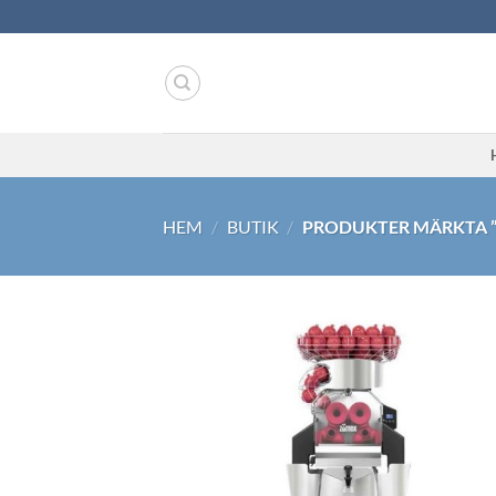
Skip
to
content
HEM
/
BUTIK
/
PRODUKTER MÄRKTA 
Lägg til
önskeli