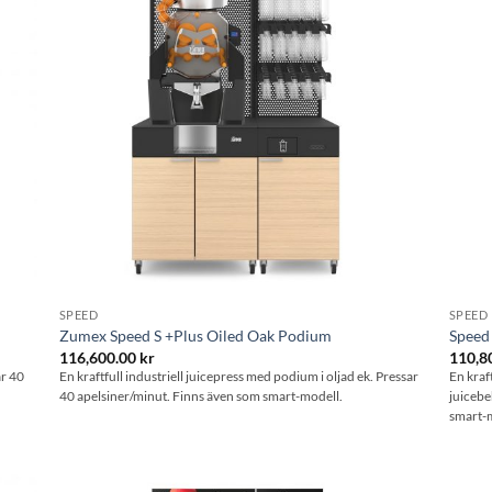
stan
önskelistan
SPEED
SPEED
Zumex Speed S +Plus Oiled Oak Podium
Speed 
116,600.00
kr
110,8
ar 40
En kraftfull industriell juicepress med podium i oljad ek. Pressar
En kraf
40 apelsiner/minut. Finns även som smart-modell.
juicebe
smart-