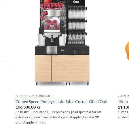
l i
Lägg till i
stan
önskelistan
SPEED POMEGRANATE
ZUME
Zumex Speed Pomegranate Juice Corner Oiled Oak
1Step 
106,300.00
kr
11,13
En kraftfull industriell juicepress designad specifikt för att
1Step E
extrahera juicen från det hårda granatäpplet. Pressar 30
en diam
granatäpplen/minut.