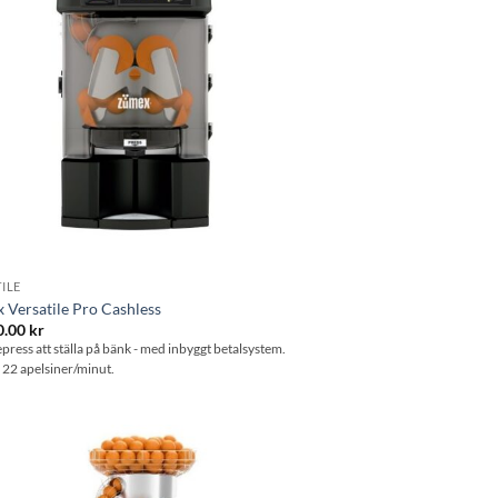
ILE
 Versatile Pro Cashless
0.00
kr
epress att ställa på bänk - med inbyggt betalsystem.
 22 apelsiner/minut.
Lägg till i