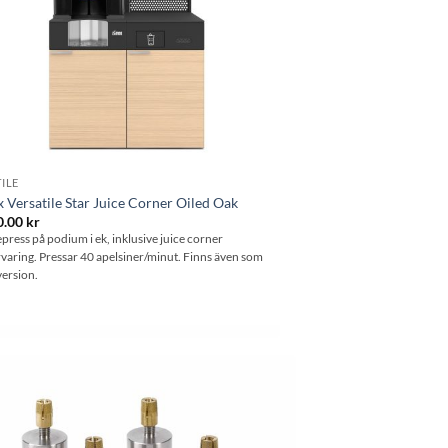
ILE
Versatile Star Juice Corner Oiled Oak
0.00
kr
epress på podium i ek, inklusive juice corner
rvaring. Pressar 40 apelsiner/minut. Finns även som
ersion.
Lägg till i
önskelistan