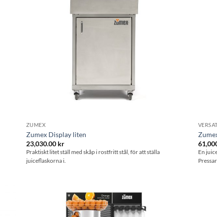
ZUMEX
VERSAT
Zumex Display liten
Zumex
23,030.00
kr
61,00
Praktiskt litet ställ med skåp i rostfritt stål, för att ställa
En juic
juiceflaskorna i.
Pressar
l i
Lägg till i