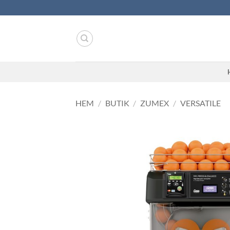
Skip
to
content
HEM
/
BUTIK
/
ZUMEX
/
VERSATILE