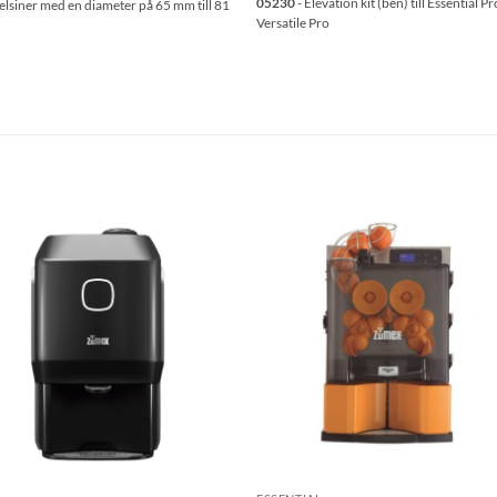
05230
- Elevation kit (ben) till Essential Pr
elsiner med en diameter på 65 mm till 81
Versatile Pro
Lägg till i
Lägg till
önskelistan
önskelis