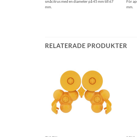
småcitrus med en diameter på 45 mm till 67
För ap
mm.
mm.
RELATERADE PRODUKTER
Lägg till i
Lägg till i
önskelistan
önskelistan