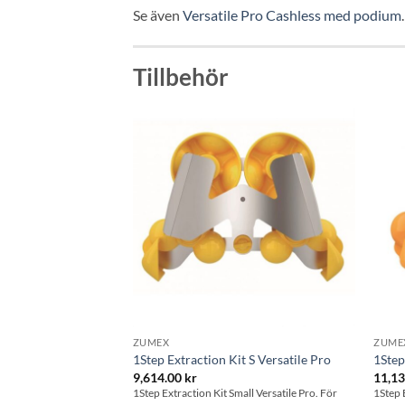
Se även
Versatile Pro Cashless med podium
.
Tillbehör
Lägg till i
önskelistan
ZUMEX
ZUME
1Step Extraction Kit S Versatile Pro
1Step
9,614.00
kr
11,1
1Step Extraction Kit Small Versatile Pro. För
1Step 