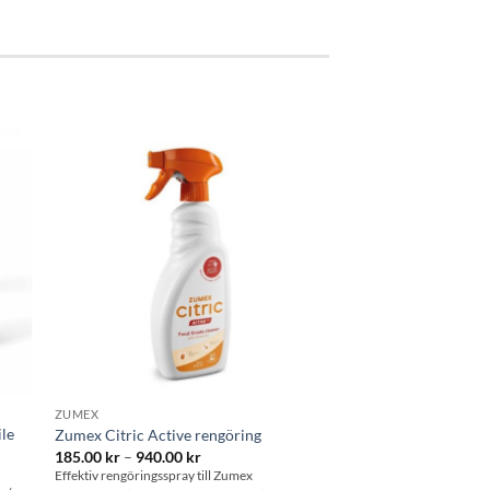
 i
Lägg till i
tan
önskelistan
ZUMEX
ile
Zumex Citric Active rengöring
Prisintervall:
185.00
kr
–
940.00
kr
185.00 kr
Effektiv rengöringsspray till Zumex
till