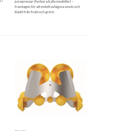
o /
juicepressar (funkar på alla modeller) –
940.00 kr
framtagen för att enkelt avlägsna smuts och
kladd från frukt och grönt.
 i
Lägg till i
tan
önskelistan