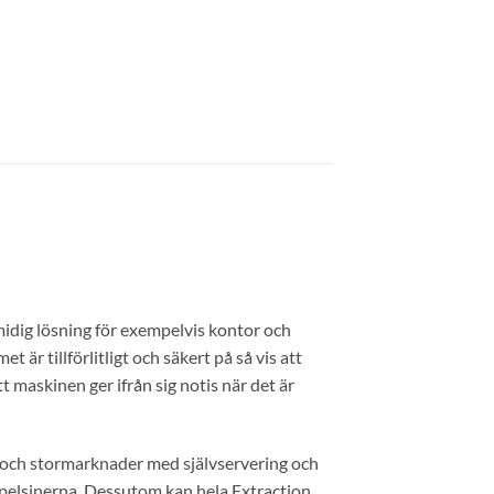
smidig lösning för exempelvis kontor och
 är tillförlitligt och säkert på så vis att
 maskinen ger ifrån sig notis när det är
ll och stormarknader med självservering och
r apelsinerna. Dessutom kan hela Extraction