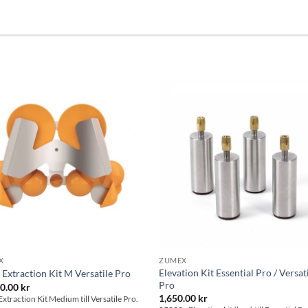
Lägg till i
Lägg till
önskelistan
önskelis
X
ZUMEX
Elevation Kit Essential Pro / Versat
 Extraction Kit M Versatile Pro
Pro
30.00
kr
1,650.00
kr
Extraction Kit Medium till Versatile Pro.