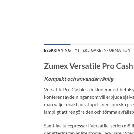
BESKRIVNING
YTTERLIGARE INFORMATION
Zumex Versatile Pro Cash
Kompakt och användarvänlig
Versatile Pro Cashless inkluderar ett betals
konferensavdelningar som vill erbjuda självser
man väljer exakt antal apelsiner som ska pre
lämpligt att rengöra den och tömma avfallsb
Samtliga juicepressar i Versatile-serien möj
där efterfrågan är lite större. Tack vare 1S