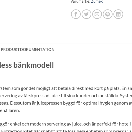
Varumärke:
Zumex
PRODUKTDOKUMENTATION
less bänkmodell
ystem som gör det möjligt att betala direkt med kort på plats. En 
vering av färskpressad juice till sina kunder och anställda. Systemet
ssas. Dessutom är juicepressen byggd för optimal hygien genom att
ehållaren.
liggör enkel och modern servering av juice, och är perfekt för hote
tep Extraction kitet går snabbt att ta loss hela enheten som pressa