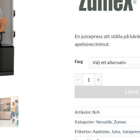
En juicepress att ställa på bä
apelsiner/minut.
Färg
Zumex Versatile Pro Cashless mä
LÄGG 
Artikelnr:
N/A
Kategorier:
Versatile
,
Zumex
Etiketter:
Apelsiner
,
Juice
,
Juicepres