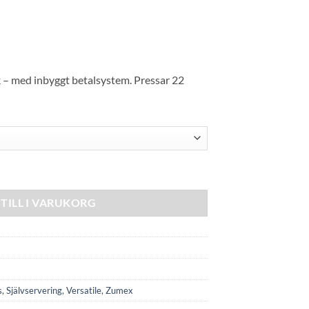
nk – med inbyggt betalsystem. Pressar 22
ngd
TILL I VARUKORG
s
,
Självservering
,
Versatile
,
Zumex