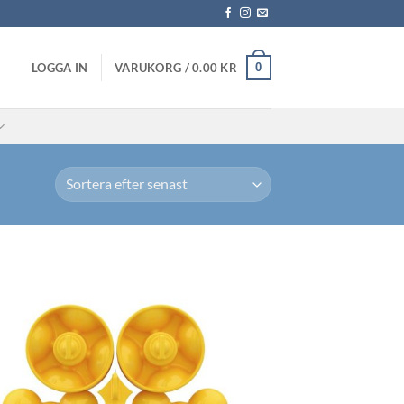
0
LOGGA IN
VARUKORG /
0.00
KR
Lägg till i
önskelistan