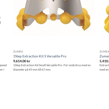
ZUMEX
ZUME
1Step Extraction Kit S Versatile Pro
Zumex
9,614.00
kr
5,410
 Speed
1Step Extraction Kit Small Versatile Pro. För småcitrus med en
Extract
er i
diameter på 45 mm till 67 mm.
med en 
l i
stan