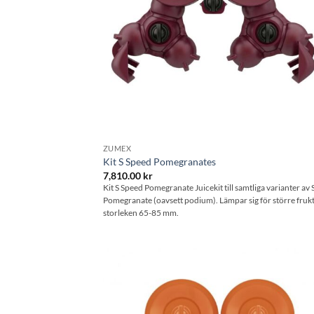
ZUMEX
Kit S Speed Pomegranates
7,810.00
kr
Kit S Speed Pomegranate Juicekit till samtliga varianter av
Pomegranate (oavsett podium). Lämpar sig för större frukt
storleken 65-85 mm.
Lägg til
önskeli