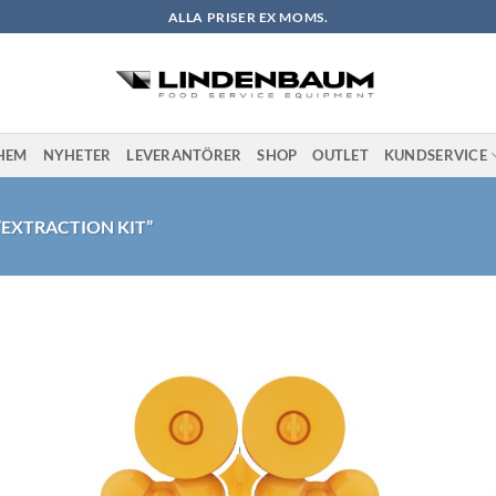
ALLA PRISER EX MOMS.
HEM
NYHETER
LEVERANTÖRER
SHOP
OUTLET
KUNDSERVICE
EXTRACTION KIT”
l i
Lägg till i
stan
önskelistan