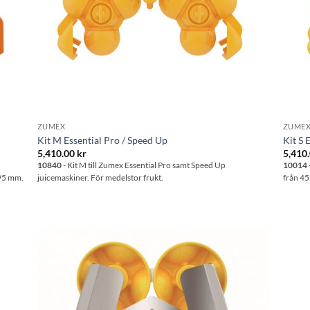
ZUMEX
ZUME
Kit M Essential Pro / Speed Up
Kit S 
5,410.00
kr
5,410
10840
- Kit M till Zumex Essential Pro samt Speed Up
10014
 95 mm.
juicemaskiner. För medelstor frukt.
från 45
l i
Lägg till i
stan
önskelistan