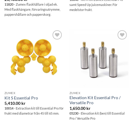
11820 -
Zumex flaskhållare i oljad ek.
samt Speed Up juicemaskiner. För
Med flaskhängare, förvaringsutrymme,
medelstor frukt.
pappershållare och papperskorg.
Lägg till i
Lägg till i
önskelistan
önskelistan
ZUMEX
ZUMEX
Elevation Kit Essential Pro /
Kit S Essential Pro
Versatile Pro
5,410.00
kr
1,650.00
kr
10014
- Extraction kit till Essential Pro för
05230
- Elevation kit (ben) till Essential
frukt med diametrar från 45 till 65 mm.
Pro / Versatile Pro