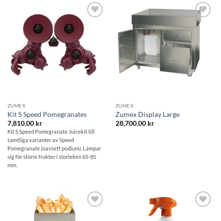
Lägg till i
Lägg till i
önskelistan
önskelistan
ZUMEX
ZUMEX
Kit S Speed Pomegranates
Zumex Display Large
7,810.00
kr
28,700.00
kr
Kit S Speed Pomegranate Juicekit till
samtliga varianter av Speed
Pomegranate (oavsett podium). Lämpar
sig för större frukter i storleken 65-85
mm.
Lägg till i
Lägg till i
önskelistan
önskelistan