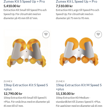
Zumex Kit S Speed Up + Pro
Zumex Kit L Speed Up + Pro
5,410.00
kr
7,510.00
kr
Extraction Kit Small till Speed Pro och
Extraction Kit Large till Speed Pro och
Speed Up. För citrusfrukt med en
Speed Up. För citrusfrukt med en
diameter på 45 mm till 67 mm.
diameter på 75 mm to 95 mm.
Lägg till i
Lägg till i
önskelistan
önskelistan
ZUMEX
ZUMEX
1Step Extraction Kit S Speed S
1Step Extraction Kit M Speed S
+plus
+plus
12,790.00
kr
11,130.00
kr
1Step Extraction Kit Small till Speed S
1Step Extraction Kit Medium -
+Plus. För småcitrus med en diameter på
standardkitet till Zumex Speed S +Plus.
45 mm till 67 mm.
För apelsiner med en diameter på 65 mm