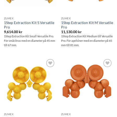
ZUMEX
ZUMEX
1Step Extraction Kit S Versatile
1Step Extraction Kit M Versatile
Pro
Pro
9,614.00
kr
11,130.00
kr
1Step Extraction Kit Small Versatile Pro.
1Step Extraction Kit Medium till Versatile
För småcitrus med en diameter på 45 mm
Pro. För apelsiner med en diameter på 65
till 67 mm.
mm till 81 mm.
Lägg till i
Lägg till i
önskelistan
önskelistan
ZUMEX
ZUMEX