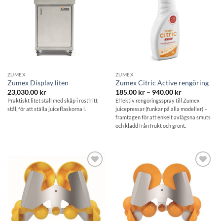
ZUMEX
ZUMEX
Zumex Display liten
Zumex Citric Active rengöring
Prisintervall:
23,030.00
kr
185.00
kr
–
940.00
kr
185.00 kr
Praktiskt litet ställ med skåp i rostfritt
Effektiv rengöringsspray till Zumex
till
stål, för att ställa juiceflaskorna i.
juicepressar (funkar på alla modeller) –
940.00 kr
framtagen för att enkelt avlägsna smuts
och kladd från frukt och grönt.
Lägg till i
Lägg till i
önskelistan
önskelistan