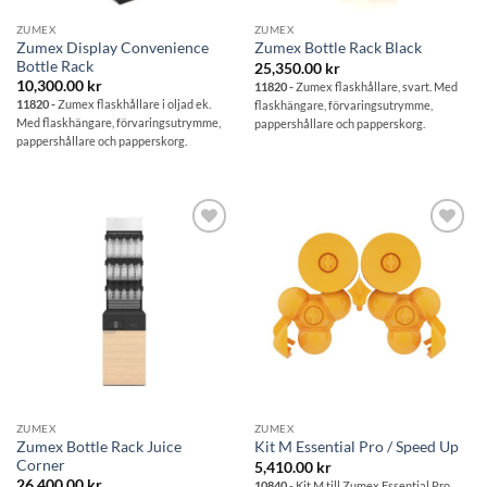
ZUMEX
ZUMEX
Zumex Display Convenience
Zumex Bottle Rack Black
Bottle Rack
25,350.00
kr
10,300.00
kr
11820 -
Zumex flaskhållare, svart. Med
11820 -
Zumex flaskhållare i oljad ek.
flaskhängare, förvaringsutrymme,
Med flaskhängare, förvaringsutrymme,
pappershållare och papperskorg.
pappershållare och papperskorg.
Lägg till i
Lägg till i
önskelistan
önskelistan
ZUMEX
ZUMEX
Zumex Bottle Rack Juice
Kit M Essential Pro / Speed Up
Corner
5,410.00
kr
26,400.00
kr
10840
- Kit M till Zumex Essential Pro