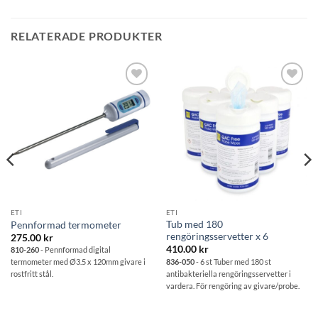
RELATERADE PRODUKTER
Lägg till i
Lägg till i
önskelistan
önskelistan
ETI
ETI
Tub med 180
Pennformad termometer
rengöringsservetter x 6
275.00
kr
410.00
kr
810-260
- Pennformad digital
836-050
- 6 st Tuber med 180 st
termometer med Ø3.5 x 120mm givare i
antibakteriella rengöringsservetter i
rostfritt stål.
vardera. För rengöring av givare/probe.