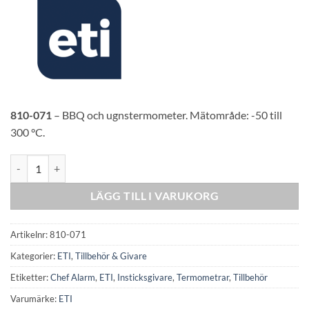
810-071
– BBQ och ugnstermometer. Mätområde: -50 till
300 °C.
Insticksgivare vinklad Ø3 x 150mm mängd
LÄGG TILL I VARUKORG
Artikelnr:
810-071
Kategorier:
ETI
,
Tillbehör & Givare
Etiketter:
Chef Alarm
,
ETI
,
Insticksgivare
,
Termometrar
,
Tillbehör
Varumärke:
ETI