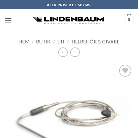
Skip
ALLA PRISER EX MOMS.
to
content
0
HEM
/
BUTIK
/
ETI
/
TILLBEHÖR & GIVARE
Lägg till i
önskelistan