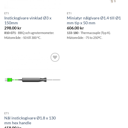
ETI
ETI
Insticksgivare vinklad Ø3 x
Miniatyr nålgivare Ø1.4 till Ø1
150mm
mm tip x 50 mm
298.00
kr
606.00
kr
810-071
- BBQ och ugnstermometer.
133-180
- Thermacouple (Typ K).
Mätområde: -50 till 300 °C.
Mätområde: -75 to 250°C.
Lägg till i
önskelistan
ETI
Nål insticksgivare Ø1.8 x 130
mm hex handle
658.00
kr