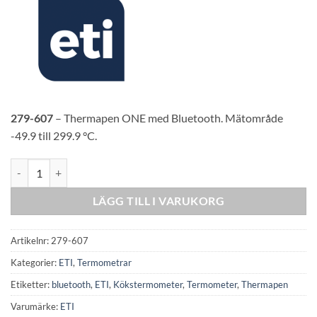
279-607
– Thermapen ONE med Bluetooth. Mätområde
-49.9 till 299.9 °C.
ETI Thermapen® ONE BLUETOOTH mängd
LÄGG TILL I VARUKORG
Artikelnr:
279-607
Kategorier:
ETI
,
Termometrar
Etiketter:
bluetooth
,
ETI
,
Kökstermometer
,
Termometer
,
Thermapen
Varumärke:
ETI