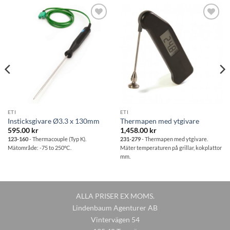
Lägg till i
Lägg till i
önskelistan
önskelistan
ETI
ETI
Insticksgivare Ø3.3 x 130mm
Thermapen med ytgivare
595.00
kr
1,458.00
kr
123-160
- Thermacouple (Typ K).
231-279
- Thermapen med ytgivare.
Mätområde: -75 to 250°C.
Mäter temperaturen på grillar, kokplattor
mm.
ALLA PRISER EX MOMS.
Lindenbaum Agenturer AB
Vintervägen 54