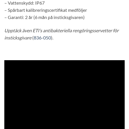
– Vattenskydd: IP67
– Spårbart kalibreringscertifikat medföljer
– Garanti: 2 år (6 mån på insticksgivaren)
Upptäck även ETI’s antibakteriella rengöringsservetter för
insticksgivare
(
836-050
).