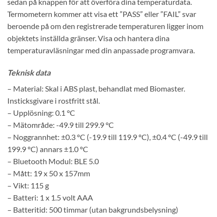
sedan på knappen för att överföra dina temperaturdata.
Termometern kommer att visa ett ”PASS” eller ”FAIL” svar
beroende på om den registrerade temperaturen ligger inom
objektets inställda gränser. Visa och hantera dina
temperaturavläsningar med din anpassade programvara.
Teknisk data
– Material: Skal i ABS plast, behandlat med Biomaster.
Insticksgivare i rostfritt stål.
– Upplösning: 0.1 °C
– Mätområde: -49.9 till 299.9 °C
– Noggrannhet: ±0.3 ºC (-19.9 till 119.9 ºC), ±0.4 ºC (-49.9 till
199.9 ºC) annars ±1.0 ºC
– Bluetooth Modul: BLE 5.0
– Mått: 19 x 50 x 157mm
– Vikt: 115 g
– Batteri: 1 x 1.5 volt AAA
– Batteritid: 500 timmar (utan bakgrundsbelysning)