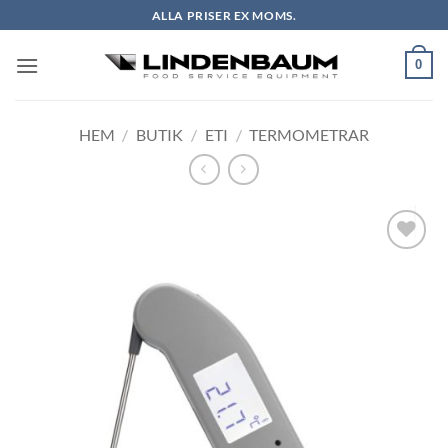
Skip
ALLA PRISER EX MOMS.
to
content
0
HEM
/
BUTIK
/
ETI
/
TERMOMETRAR
Lägg till i
önskelistan