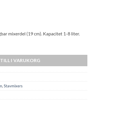
ar mixerdel (19 cm). Kapacitet 1-8 liter.
ängd
TILL I VARUKORG
en
,
Stavmixers