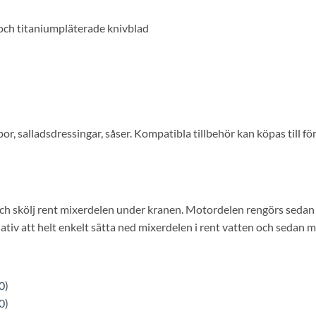
l och titaniumpläterade knivblad
or, salladsdressingar, såser. Kompatibla tillbehör kan köpas till fö
och skölj rent mixerdelen under kranen. Motordelen rengörs sedan 
nativ att helt enkelt sätta ned mixerdelen i rent vatten och sedan 
0
)
0
)