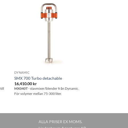
 i
Lägg till i
tan
önskelistan
DYNAMIC
SMX 700 Turbo detachable
16,410.00
kr
ill
MX040T
- stavmixer/blender från Dynamic.
För volymer mellan 75-300 liter.
ALLA PRISER EX MOMS.