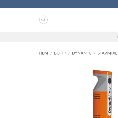
Skip
to
content
HEM
/
BUTIK
/
DYNAMIC
/
STAVMIXE