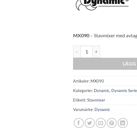
MX090
– Stavmixer med avtagb
Dynamix DMX 190 detachable m
LÄGG 
Artikelnr:
MX090
Kategorier:
Dynamic
,
Dynamix Seri
Etikett:
Stavmixer
Varumärke:
Dynamic