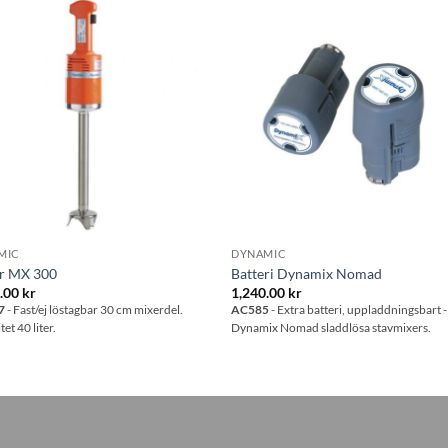
Lägg till i
Lägg till
önskelistan
önskelis
MIC
DYNAMIC
or MX 300
Batteri Dynamix Nomad
0.00
kr
1,240.00
kr
7
- Fast/ej löstagbar 30 cm mixerdel.
AC585
- Extra batteri, uppladdningsbart - t
et 40 liter.
Dynamix Nomad sladdlösa stavmixers.