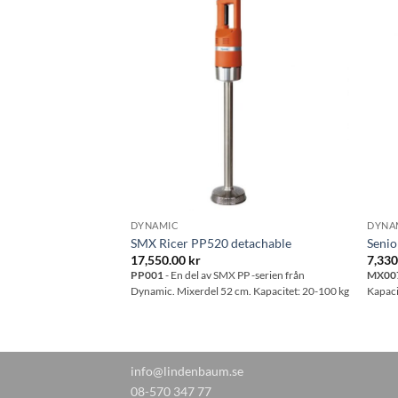
Lägg till i
Lägg till i
önskelistan
önskelistan
DYNAMIC
DYNA
SMX Ricer PP520 detachable
Seni
17,550.00
kr
7,33
ar vispdel
18.5 cm
–
PP001
- En del av SMX PP -serien från
MX00
om rymmer upp emot 5
Dynamic. Mixerdel 52 cm. Kapacitet: 20-100 kg
Kapacit
info@lindenbaum.se
08-570 347 77