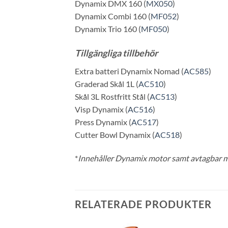
Dynamix DMX 160 (
MX050
)
Dynamix Combi 160 (
MF052
)
Dynamix Trio 160 (
MF050
)
Tillgängliga tillbehör
Extra batteri Dynamix Nomad (
AC585
)
Graderad Skål 1L (
AC510
)
Skål 3L Rostfritt Stål (
AC513
)
Visp Dynamix (
AC516
)
Press Dynamix (
AC517
)
Cutter Bowl Dynamix (
AC518
)
*
Innehåller Dynamix motor samt avtagbar m
RELATERADE PRODUKTER