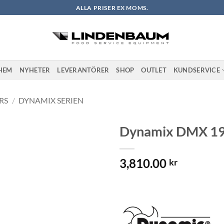
ALLA PRISER EX MOMS.
HEM
NYHETER
LEVERANTÖRER
SHOP
OUTLET
KUNDSERVICE
RS
/
DYNAMIX SERIEN
Dynamix DMX 19
Lägg till i
3,810.00
önskelistan
kr