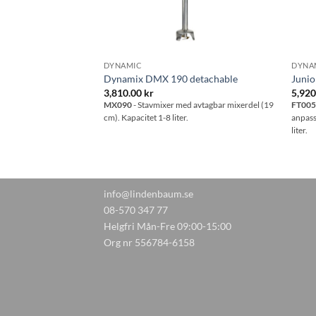
DYNAMIC
DYNA
L
Dynamix DMX 190 detachable
Junio
3,810.00
kr
5,92
ör Dynamix-serien –
MX090
- Stavmixer med avtagbar mixerdel (19
FT00
j diskas i maskin.
cm). Kapacitet 1-8 liter.
anpass
att skölja ur den under
liter.
info@lindenbaum.se
08-570 347 77
Helgfri Mån-Fre 09:00-15:00
Org nr 556784-6158