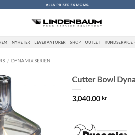
ALLA PRISER EX MOMS.
HEM
NYHETER
LEVERANTÖRER
SHOP
OUTLET
KUNDSERVICE
RS
/
DYNAMIX SERIEN
Cutter Bowl Dyn
Lägg till i
3,040.00
önskelistan
kr