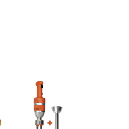
 i
Lägg till i
tan
önskelistan