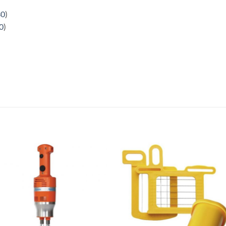
0
)
0
)
Lägg till i
Lägg till
önskelistan
önskelis