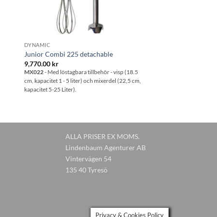
DYNAMIC
Junior Combi 225 detachable
9,770.00
kr
MX022
- Med löstagbara tillbehör - visp (18.5
cm, kapacitet 1 - 5 liter) och mixerdel (22,5 cm,
kapacitet 5-25 Liter).
ALLA PRISER EX MOMS.
Lindenbaum Agenturer AB
Vintervägen 54
135 40 Tyresö
Privacy & Cookies Policy