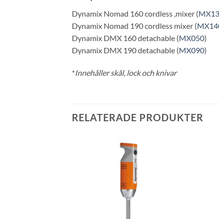
Dynamix Nomad 160 cordless ,mixer (
MX13
Dynamix Nomad 190 cordless mixer (
MX14
Dynamix DMX 160 detachable (
MX050
)
Dynamix DMX 190 detachable (
MX090
)
*
Innehåller skål, lock och knivar
RELATERADE PRODUKTER
Lägg till i
Lägg till i
önskelistan
önskelistan