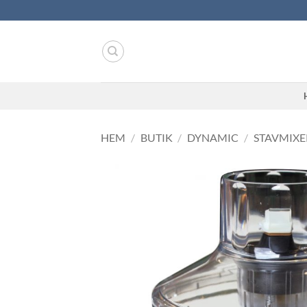
Skip
to
content
HEM
/
BUTIK
/
DYNAMIC
/
STAVMIXE