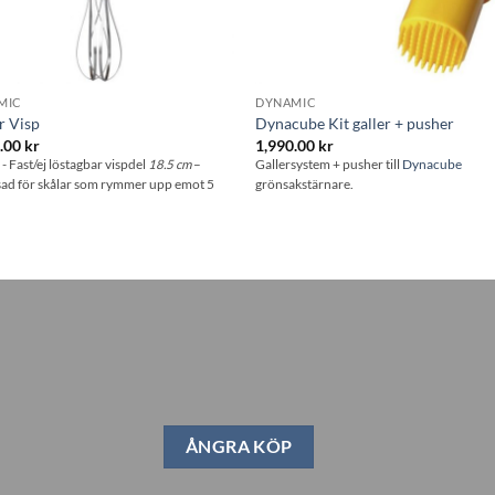
MIC
DYNAMIC
r Visp
Dynacube Kit galler + pusher
0.00
kr
1,990.00
kr
5
- Fast/ej löstagbar vispdel
18.5 cm
–
Gallersystem + pusher till
Dynacube
ad för skålar som rymmer upp emot 5
grönsakstärnare.
ÅNGRA KÖP