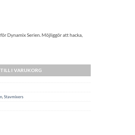
 för Dynamix Serien. Möjliggör att hacka,
TILL I VARUKORG
en
,
Stavmixers