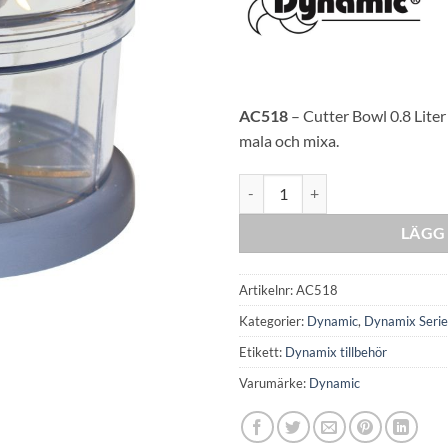
AC518
– Cutter Bowl 0.8 Liter
mala och mixa.
Cutter Bowl Dynamix mängd
LÄGG 
Artikelnr:
AC518
Kategorier:
Dynamic
,
Dynamix Seri
Etikett:
Dynamix tillbehör
Varumärke:
Dynamic