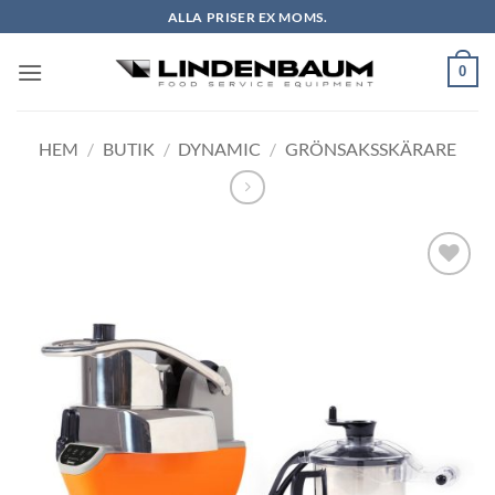
Skip
ALLA PRISER EX MOMS.
to
content
0
HEM
/
BUTIK
/
DYNAMIC
/
GRÖNSAKSSKÄRARE
Lägg till i
önskelistan