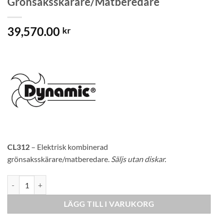
Grönsaksskärare/Matberedare
39,570.00
kr
CL312
– Elektrisk kombinerad
grönsaksskärare/matberedare.
Säljs utan diskar.
Dynamic Kombinerad Grönsaksskärare/Matberedare mängd
LÄGG TILL I VARUKORG