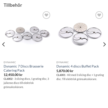
Tillbehör
Lägg till i
Lägg till i
önskelistan
önskelistan
DYNAMIC
DYNAMIC
Dynamic 7 Discs Brasserie
Dynamic 4 discs Buffet Pack
Catering Pack
5,870.00
kr
12,450.00
kr
CL6001
- Kit med 3 slicing disc + 1 grating
CL6002
- 3 slicing discs, 1 grating disc, 3
disc. Till elektrisk grönsaksskärare.
julienne discs till elektrisk
grönsaksskärare.