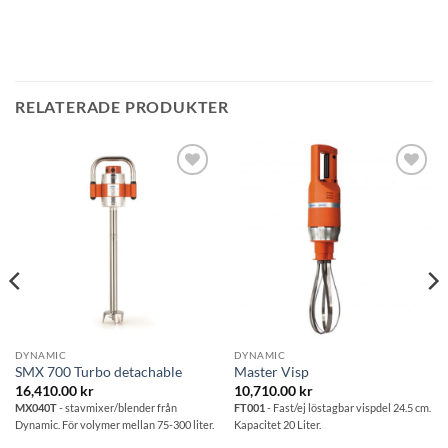
RELATERADE PRODUKTER
Lägg till i
Lägg till i
önskelistan
önskelistan
DYNAMIC
DYNAMIC
SMX 700 Turbo detachable
Master Visp
16,410.00
kr
10,710.00
kr
MX040T
- stavmixer/blender från
FT001
- Fast/ej löstagbar vispdel 24.5 cm.
Dynamic. För volymer mellan 75-300 liter.
Kapacitet 20 Liter.