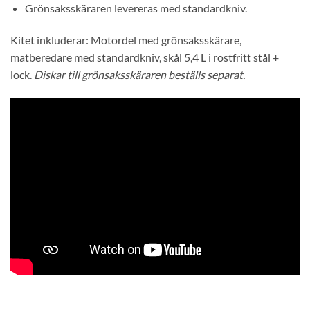
Grönsaksskäraren levereras med standardkniv.
Kitet inkluderar: Motordel med grönsaksskärare,
matberedare med standardkniv, skål 5,4 L i rostfritt stål +
lock.
Diskar till grönsaksskäraren beställs separat.