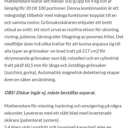
Matberedare klarar allt mellan 100 g upp till 4 kg och är
lämplig för 20 till 100 portioner. Denna kombimaskin är ett
mångsidigt tillbehör med många funktioner kopplat till en
och samma motor. Grönsaksskäraren erbjuder ett brett
utbud av snitt: ett stort urval av rostfria skivor för skivning,
rivning, julienne, tärning eller tillagning av pommes frites. Det
medföljer även två olika trattar för att kunna anpassa sig till
alla typer av grönsaker: en bred tratt på 217 cm2 för
skrymmande grönsaker som kål, rotselleri och en cylindrisk
tratt på Ø 60,5 mm för långa och ömtåliga grönsaker
(zucchini, gurka). Automatisk magnetisk detektering skapar
även en säker användning.
OBS! Diskar ingår ej, måste beställas separat.
Matberedare för mixning, hackning och emulgering på några
sekunder. Levereras med ett slätt blad med inverterade
skärare (patenterat system).
5,4 liters skål i rostfritt stål (nominell kapacitet) eller en