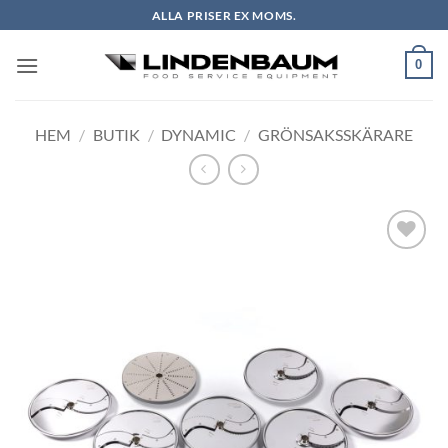
Skip
ALLA PRISER EX MOMS.
to
content
0
HEM
/
BUTIK
/
DYNAMIC
/
GRÖNSAKSSKÄRARE
Lägg till i
önskelistan