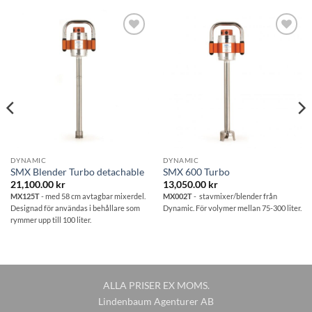
Lägg till i
Lägg till i
önskelistan
önskelistan
DYNAMIC
DYNAMIC
SMX Blender Turbo detachable
SMX 600 Turbo
21,100.00
kr
13,050.00
kr
MX125T
- med 58 cm avtagbar mixerdel.
MX002T
- stavmixer/blender från
Designad för användas i behållare som
Dynamic. För volymer mellan 75-300 liter.
rymmer upp till 100 liter.
ALLA PRISER EX MOMS.
Lindenbaum Agenturer AB