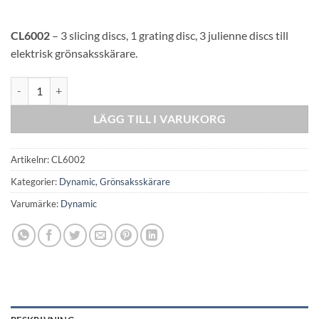
CL6002
– 3 slicing discs, 1 grating disc, 3 julienne discs till
elektrisk grönsaksskärare.
Dynamic 7 Discs Brasserie Catering Pack mängd
LÄGG TILL I VARUKORG
Artikelnr:
CL6002
Kategorier:
Dynamic
,
Grönsaksskärare
Varumärke:
Dynamic