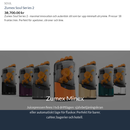
SOUL
Zumex Soul Series 2
38,700.00
kr
Zumex Soul Series 2 - maximal innovation och autentisk stil som tar upp minimalt utrymme. Pressar 18
frukter/min. Perfekt för apelsiner, citroner och lime.
Zumex Minex
Juicepressen finns i två driftlägen: självbetjäningskran
eller automatiskt läge för flaskor. Perfekt för barer,
caféer, bagerier och hotell.