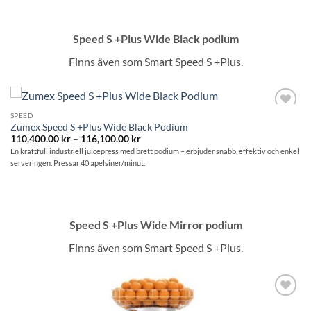
Speed S +Plus Wide Black podium
Finns även som Smart Speed S +Plus.
SPEED
Lägg till i
Zumex Speed S +Plus Wide Black Podium
önskelistan
Prisintervall:
110,400.00
kr
–
116,100.00
kr
110,400.00 kr
En kraftfull industriell juicepress med brett podium – erbjuder snabb, effektiv och enkel
till
serveringen. Pressar 40 apelsiner/minut.
116,100.00 kr
Speed S +Plus Wide Mirror podium
Finns även som Smart Speed S +Plus.
Lägg till i