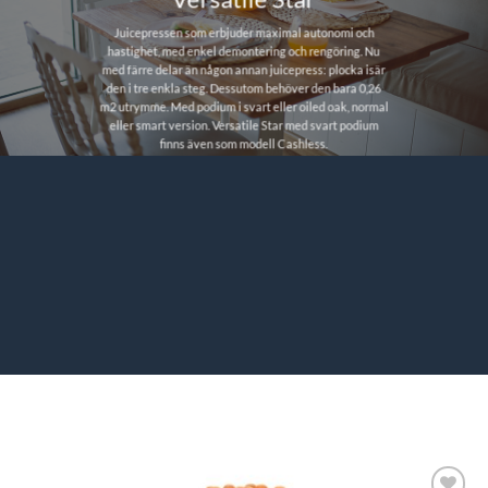
Juicepressen som erbjuder maximal autonomi och
hastighet, med enkel demontering och rengöring. Nu
med färre delar än någon annan juicepress: plocka isär
den i tre enkla steg. Dessutom behöver den bara 0,26
m2 utrymme. Med podium i svart eller oiled oak, normal
eller smart version. Versatile Star med svart podium
finns även som modell Cashless.