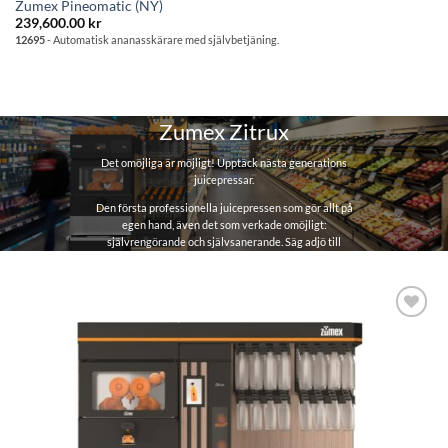
Zumex Pineomatic (NY)
önskelistan
239,600.00
kr
12695
- Automatisk ananasskärare med självbetjäning.
Zumex Zitrux
Det omöjliga är möjligt! Upptäck nästa generations
juicepressar.
Den första professionella juicepressen som gör allt på
egen hand, även det som verkade omöjligt:
självrengörande och självsanerande. Säg adjö till
besväret med städning och underhåll. Zitrux är
designad för din bekvämlighet.
Lägg till i
önskelistan