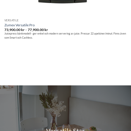
VERSATILE
Zumex Versatile Pro
Prisintervall:
73,900.00
kr
–
77,900.00
kr
73,900.00 kr
Juicepress bänkmodell - ger enkel och modern servering av juice. Pressar 22 apelsiner/minut. Finns även
till
som Smart och Cashless.
77,900.00 kr
Versatile Star