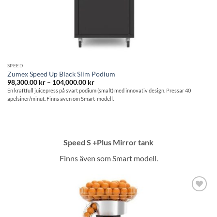
SPEED
Zumex Speed Up Black Slim Podium
Prisintervall:
98,300.00
kr
–
104,000.00
kr
98,300.00 kr
En kraftfull juicepress på svart podium (smalt) med innovativ design. Pressar 40
till
apelsiner/minut. Finns även om Smart-modell.
104,000.00 kr
Speed S +Plus Mirror tank
Finns även som Smart modell.
Lägg till i
önskelistan