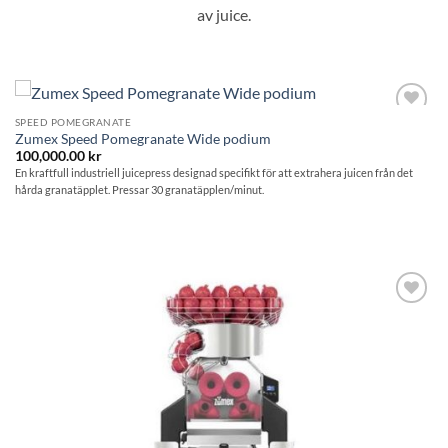
av juice.
SPEED POMEGRANATE
Lägg till i
Zumex Speed Pomegranate Wide podium
önskelistan
100,000.00
kr
En kraftfull industriell juicepress designad specifikt för att extrahera juicen från det
hårda granatäpplet. Pressar 30 granatäpplen/minut.
Lägg till i
önskelistan