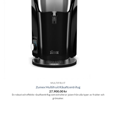
MULTIFRUIT
Zumex Multifruit Råsaftcentrifug
27,900.00
kr
En robust och effektiv råsaftcentrifug som extraherar juicen från alla typer av frukter och
grönsaker.