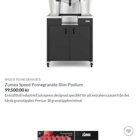
SPEED POMEGRANATE
Zumex Speed Pomegranate Slim Podium
99,500.00
kr
En kraftfull industriell juicepress designad specifikt för att extrahera juicen från det
hårda granatäpplet. Pressar 30 granatäpplen/minut.