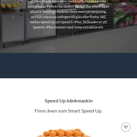
Zumex Speed är en serie med kraftfulla industriella
juicepressar. Perfekt för stor till väldigt stor efterfrågan
på juice. Samtliga modeller finns med självbetjäning,
och kan anpassas antingen till glas eller flaska. Välj
mellan Speed Up och Speed S +Plus. Skillnaden är att
Speed S +Plus kommer med 1step extraktion kit.
Speed Up bänkmaskin
Finns även som Smart Speed Up.
Lägg till i