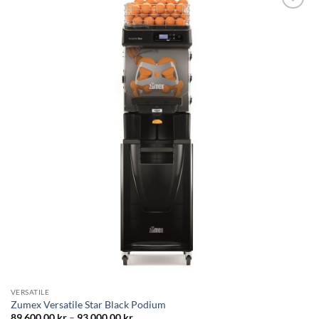
Lägg till i
önskelistan
VERSATILE
Zumex Versatile Star Black Podium
Prisintervall:
89,600.00
kr
–
93,000.00
kr