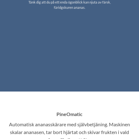
Tänk dig att du på ett enda ögonblick kan njuta av färsk,
färidgskuren ananas.
PineOmatic
Automatisk ananasskärare med självbetjäning. Maskinen
skalar ananasen, tar bort hjärtat och skivar frukten i vald