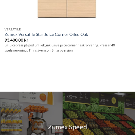
VERSATILE
Zumex Versatile Star Juice Corner Oiled Oak
93,400.00
kr
En juicepress på podium i ek, inklusive juice corner flaskförvaring. Pressar 40
apelsiner/minut. Finns även som Smart-version.
Zumex Speed