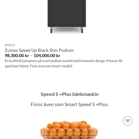
SPEED
Zumex Speed Up Black Slim Podium
Prisintervall:
98,300.00
kr
–
104,000.00
kr
98,300.00 kr
En kraftfull juicepress på svart podium (smalt) med innovativ design. Pressar 40
till
apelsiner/minut. Finns även om Smart-modell.
104,000.00 kr
Speed S +Plus bänkmaskin
Finns även som Smart Speed S +Plus.
Lägg till i
önskelistan