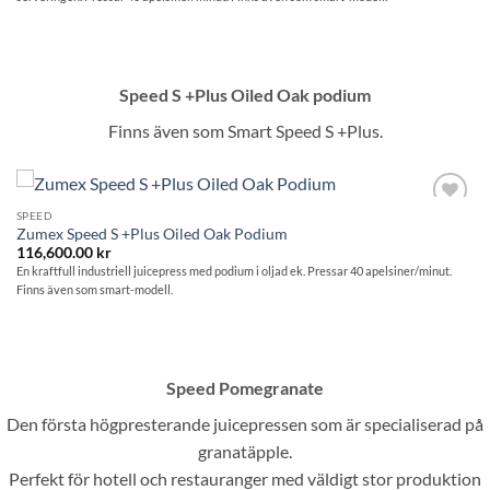
123,300.00 kr
Speed S +Plus Oiled Oak podium
Finns även som Smart Speed S +Plus.
SPEED
Lägg till i
Zumex Speed S +Plus Oiled Oak Podium
önskelistan
116,600.00
kr
En kraftfull industriell juicepress med podium i oljad ek. Pressar 40 apelsiner/minut.
Finns även som smart-modell.
Speed Pomegranate
Den första högpresterande juicepressen som är specialiserad på
granatäpple.
Perfekt för hotell och restauranger med väldigt stor produktion