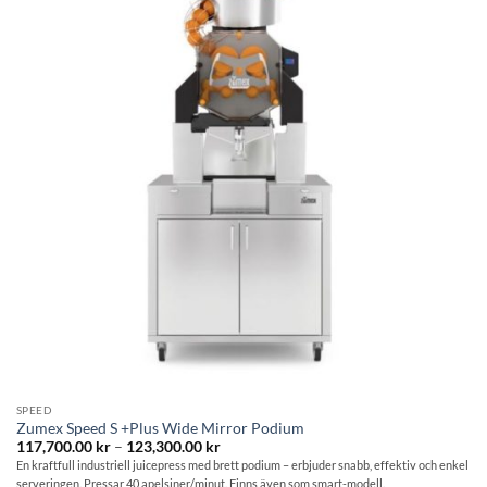
önskelistan
SPEED
Zumex Speed S +Plus Wide Mirror Podium
Prisintervall:
117,700.00
kr
–
123,300.00
kr
117,700.00 kr
En kraftfull industriell juicepress med brett podium – erbjuder snabb, effektiv och enkel
till
serveringen. Pressar 40 apelsiner/minut. Finns även som smart-modell.