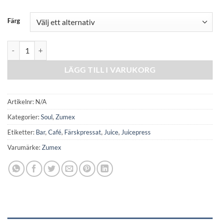
Färg
Zumex Soul Series 2 mängd
LÄGG TILL I VARUKORG
Artikelnr:
N/A
Kategorier:
Soul
,
Zumex
Etiketter:
Bar
,
Café
,
Färskpressat
,
Juice
,
Juicepress
Varumärke:
Zumex