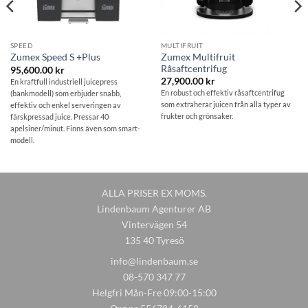
SPEED
MULTIFRUIT
Zumex Multifruit
Zumex Speed S +Plus
Råsaftcentrifug
95,600.00
kr
27,900.00
kr
En kraftfull industriell juicepress
En robust och effektiv råsaftcentrifug
(bänkmodell) som erbjuder snabb,
som extraherar juicen från alla typer av
effektiv och enkel serveringen av
frukter och grönsaker.
färskpressad juice. Pressar 40
apelsiner/minut. Finns även som smart-
modell.
ALLA PRISER EX MOMS.
Lindenbaum Agenturer AB
Vintervägen 54
135 40 Tyresö
info@lindenbaum.se
08-570 347 77
Helgfri Mån-Fre 09:00-15:00