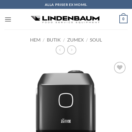
Skip
ALLA PRISER EX MOMS.
to
content
0
HEM
/
BUTIK
/
ZUMEX
/
SOUL
Lägg till i
önskelistan