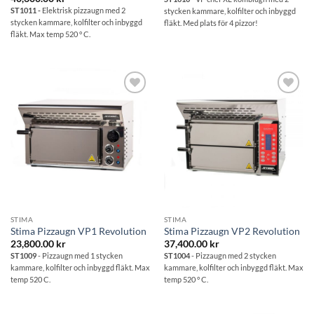
ST1011 -
Elektrisk pizzaugn med 2
stycken kammare, kolfilter och inbyggd
stycken kammare, kolfilter och inbyggd
fläkt. Med plats för 4 pizzor!
fläkt. Max temp 520 ° C.
Lägg till i
Lägg till i
önskelistan
önskelistan
STIMA
STIMA
Stima Pizzaugn VP1 Revolution
Stima Pizzaugn VP2 Revolution
23,800.00
kr
37,400.00
kr
ST1009
- Pizzaugn med 1 stycken
ST1004
- Pizzaugn med 2 stycken
kammare, kolfilter och inbyggd fläkt. Max
kammare, kolfilter och inbyggd fläkt. Max
temp 520 C.
temp 520 ° C.