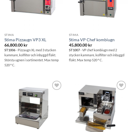
STIMA
STIMA
Stima Pizzaugn VP3 XL
Stima VP Chef kombiugn
66,800.00
kr
45,800.00
kr
ST1006
- Pizzaugn XL med 3 stycken
ST1007
- VP chef kombiugn med 2
kammare, kolfilter och inbyggd fläkt.
stycken kammare, kolfilter och inbyggd
Största ugnen i sortimentet. Max temp
fläkt. Max temp 520 ° C.
520 ° C.
Lägg till i
Lägg till i
önskelistan
önskelistan