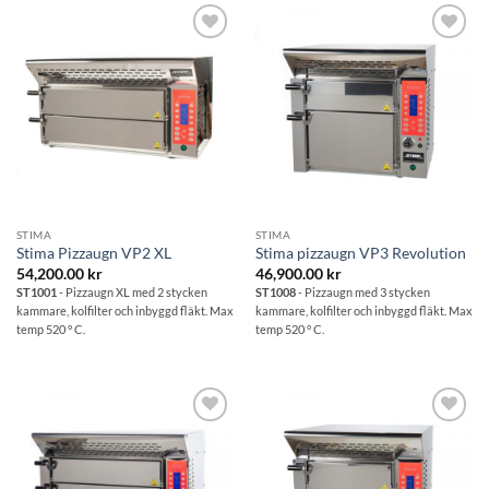
Lägg till i
Lägg till i
önskelistan
önskelistan
STIMA
STIMA
Stima Pizzaugn VP2 XL
Stima pizzaugn VP3 Revolution
54,200.00
kr
46,900.00
kr
ST1001
- Pizzaugn XL med 2 stycken
ST1008
- Pizzaugn med 3 stycken
kammare, kolfilter och inbyggd fläkt. Max
kammare, kolfilter och inbyggd fläkt. Max
temp 520 ° C.
temp 520 ° C.
Lägg till i
Lägg till i
önskelistan
önskelistan