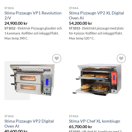
STIMA
STIMA
Stima Pizzaugn VP1 Revolution
Stima Pizzaugn VP2 XL Digital
2/V
Oven AI
24,900.00
kr
54,200.00
kr
ST1012
- Elektrisk Pizzaugn glasdörr och
ST1013
- Elektriskt pizzaugn med plats
1 kammare. Kolfilter och inbyggd fläkt.
för 4 pizzor. Kolfilter och inbyggd fläkt.
Max temp 390 C.
Max temp 520 ° C.
Lägg till i
Lägg till i
önskelistan
önskelistan
STIMA
STIMA
Stima Pizzaugn VP2 Digital
Stima VP Chef XL kombiugn
Oven AI
65,700.00
kr
40,600.00
kr
ST1010
- VP chef XL kombiugn med 2