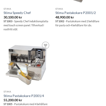
STIMA
STIMA
Stima Speedy Chef
Stima Pastakokare P2001/2
30,100.00
kr
48,900.00
kr
ST1003
- Speedy Chef induktionsplatta
ST1002
- Pastakokare med 2 behållare
med touch screen panel. Tillverkad i
för pasta och 4 behållare för sås.
rostfritt stål.
Lägg till i
önskelistan
STIMA
Stima Pastakokare P2001/4
55,200.00
kr
ST1005
- Pastakokare med 4 behållare