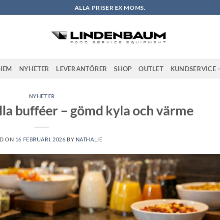
ALLA PRISER EX MOMS.
HEM
NYHETER
LEVERANTÖRER
SHOP
OUTLET
KUNDSERVICE
NYHETER
alla bufféer – gömd kyla och värme
ED ON
16 FEBRUARI, 2026
BY
NATHALIE