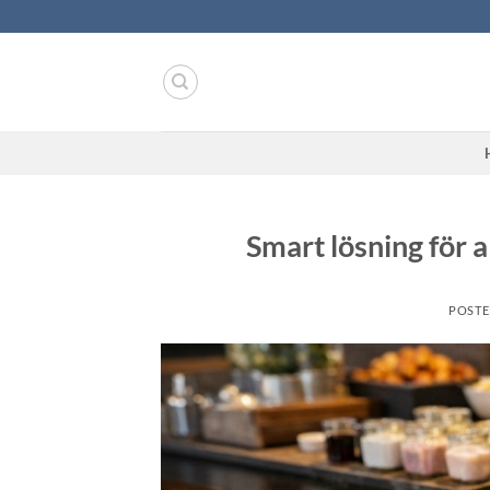
Skip
to
content
Smart lösning för 
POST