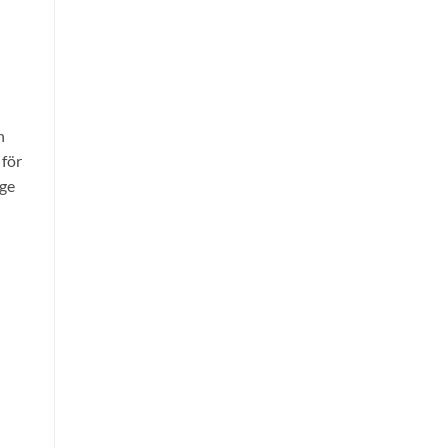
n
 för
age