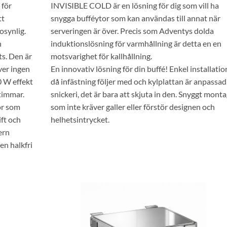
 för
INVISIBLE COLD är en lösning för dig som vill ha
tt
snygga bufféytor som kan användas till annat när
osynlig.
serveringen är över. Precis som Adventys dolda
n
induktionslösning för varmhållning är detta en en
ts. Den är
motsvarighet för kallhållning.
ver ingen
En innovativ lösning för din buffé! Enkel installatio
0 W effekt
då infästning följer med och kylplattan är anpassad
 timmar.
snickeri, det är bara att skjuta in den. Snyggt mont
ör som
som inte kräver galler eller förstör designen och
ift och
helhetsintrycket.
ern
en halkfri
Lägg till i
önskelistan