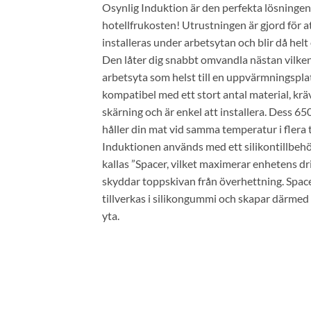
Osynlig Induktion är den perfekta lösningen
hotellfrukosten! Utrustningen är gjord för a
installeras under arbetsytan och blir då helt 
Den låter dig snabbt omvandla nästan vilke
arbetsyta som helst till en uppvärmningspla
kompatibel med ett stort antal material, krä
skärning och är enkel att installera. Dess 65
håller din mat vid samma temperatur i flera
Induktionen används med ett silikontillbeh
kallas ”Spacer, vilket maximerar enhetens dr
skyddar toppskivan från överhettning. Spac
tillverkas i silikongummi och skapar därmed 
yta.
Lägg till i
önskelistan