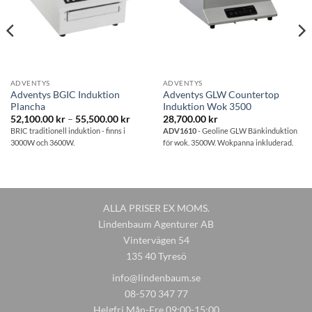
ADVENTYS
ADVENTYS
Adventys BGIC Induktion
Adventys GLW Countertop
Plancha
Induktion Wok 3500
Prisintervall:
52,100.00
kr
–
55,500.00
kr
28,700.00
kr
52,100.00 kr
BRIC traditionell induktion - finns i
ADV1610
- Geoline GLW Bänkinduktion
till
3000W och 3600W.
för wok. 3500W. Wokpanna inkluderad.
55,500.00 kr
ALLA PRISER EX MOMS.
Lindenbaum Agenturer AB
Vintervägen 54
135 40 Tyresö
info@lindenbaum.se
08-570 347 77
Helgfri Mån-Fre 09:00-15:00