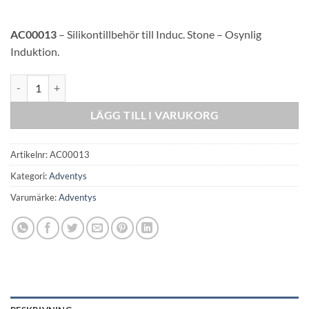
AC00013
– Silikontillbehör till Induc. Stone – Osynlig
Induktion.
Adventys Silicon Spacer mängd
LÄGG TILL I VARUKORG
Artikelnr:
AC00013
Kategori:
Adventys
Varumärke:
Adventys