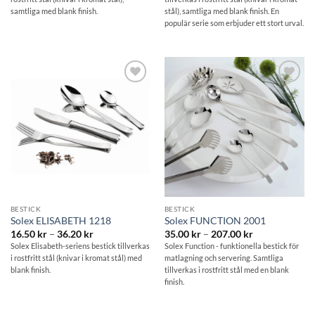
43.00 kr
238.90 kr
samtliga med blank finish.
stål), samtliga med blank finish. En
populär serie som erbjuder ett stort urval.
Lägg till i
Lägg till i
önskelistan
önskelistan
BESTICK
BESTICK
Solex ELISABETH 1218
Solex FUNCTION 2001
Prisintervall:
Prisintervall:
16.50
kr
–
36.20
kr
35.00
kr
–
207.00
kr
16.50 kr
35.00 kr
Solex Elisabeth-seriens bestick tillverkas
Solex Function - funktionella bestick för
till
till
i rostfritt stål (knivar i kromat stål) med
matlagning och servering. Samtliga
36.20 kr
207.00 kr
blank finish.
tillverkas i rostfritt stål med en blank
finish.