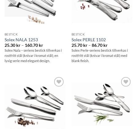
BESTICK
BESTICK
Solex NALA 1253
Solex PERLE 1102
Prisintervall:
Prisintervall:
25.30
kr
–
160.70
kr
25.70
kr
–
86.70
kr
25.30 kr
25.70 kr
Solex Nala – seriens bestick tillverkas i
Solex Perle-seriens bestick tillverkas i
till
till
rostfritt stål (knivar i kromat stål), en
rostfritt stål (knivar i kromat stål) med
160.70 kr
86.70 kr
lyxig serie med elegant design.
blank finish.
Lägg till i
Lägg till i
önskelistan
önskelistan