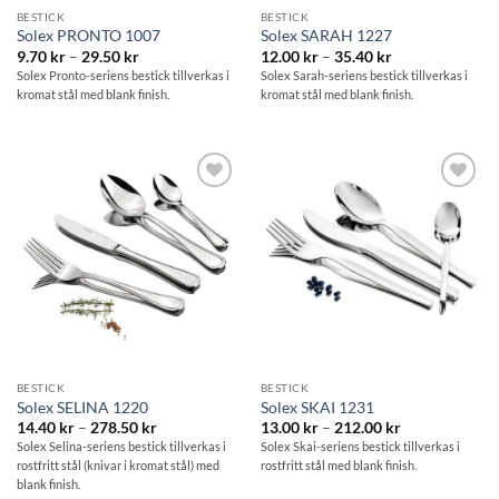
BESTICK
BESTICK
Solex PRONTO 1007
Solex SARAH 1227
Prisintervall:
Prisintervall:
9.70
kr
–
29.50
kr
12.00
kr
–
35.40
kr
9.70 kr
12.00 kr
Solex Pronto-seriens bestick tillverkas i
Solex Sarah-seriens bestick tillverkas i
till
till
kromat stål med blank finish.
kromat stål med blank finish.
29.50 kr
35.40 kr
Lägg till i
Lägg till i
önskelistan
önskelistan
BESTICK
BESTICK
Solex SELINA 1220
Solex SKAI 1231
Prisintervall:
Prisintervall:
14.40
kr
–
278.50
kr
13.00
kr
–
212.00
kr
14.40 kr
13.00 kr
Solex Selina-seriens bestick tillverkas i
Solex Skai-seriens bestick tillverkas i
till
till
rostfritt stål (knivar i kromat stål) med
rostfritt stål med blank finish.
278.50 kr
212.00 kr
blank finish.