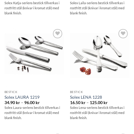
14.20 kr
12.90 kr
Solex Katja-seriens bestick tillverkas i
Solex Laila-seriens bestick tillverkas i
till
till
rostfritt stål (knivar i kromat stål) med
rostfritt stål (knivar i kromat stål) med
53.50 kr
279.70 kr
blank finish.
blank finish.
Lägg till i
Lägg till i
önskelistan
önskelistan
BESTICK
BESTICK
Solex LAURA 1219
Solex LENA 1228
Prisintervall:
Prisintervall:
34.90
kr
–
96.00
kr
16.50
kr
–
125.00
kr
34.90 kr
16.50 kr
Solex Laura-seriens bestick tillverkas i
Solex Lena-seriens bestick tillverkas i
till
till
rostfritt stål (knivar i kromat stål) med
rostfritt stål (knivar i kromat stål) med
96.00 kr
125.00 kr
blank finish.
blank finish.