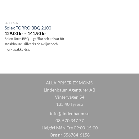
BESTICK
Solex TORRO BBQ 2100
Prisintervall:
129.00
kr
–
141.90
kr
129.00 kr
Solex Torro BBQ – gafflar och knivar för
till
steakhouse. Tillverkade av ljust och
141.90 kr
mörkt pakka-trä.
ALLA PRISER EX MOMS.
Lindenbaum Agenturer AB
Vintervägen 54
135 40 Tyresö
info@lindenbaum.se
08-570 347 77
Helgfri Mån-Fre 09:00-15:00
Org nr 556784-6158