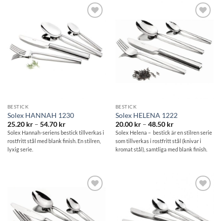
Lägg till i
Lägg till i
önskelistan
önskelistan
BESTICK
BESTICK
Solex HANNAH 1230
Solex HELENA 1222
Prisintervall:
Prisintervall:
25.20
kr
–
54.70
kr
20.00
kr
–
48.50
kr
25.20 kr
20.00 kr
Solex Hannah-seriens bestick tillverkas i
Solex Helena – bestick är en stilren serie
till
till
rostfritt stål med blank finish. En stilren,
som tillverkas i rostfritt stål (knivar i
54.70 kr
48.50 kr
lyxig serie.
kromat stål), samtliga med blank finish.
Lägg till i
Lägg till i
önskelistan
önskelistan