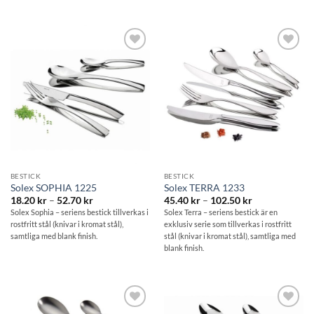
Lägg till i
Lägg till i
önskelistan
önskelistan
BESTICK
BESTICK
Solex SOPHIA 1225
Solex TERRA 1233
Prisintervall:
Prisintervall:
18.20
kr
–
52.70
kr
45.40
kr
–
102.50
kr
18.20 kr
45.40 kr
Solex Sophia – seriens bestick tillverkas i
Solex Terra – seriens bestick är en
till
till
rostfritt stål (knivar i kromat stål),
exklusiv serie som tillverkas i rostfritt
52.70 kr
102.50 kr
samtliga med blank finish.
stål (knivar i kromat stål), samtliga med
blank finish.