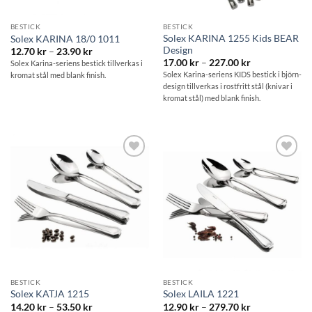
BESTICK
BESTICK
Solex KARINA 1255 Kids BEAR
Solex KARINA 18/0 1011
Design
Prisintervall:
12.70
kr
–
23.90
kr
12.70 kr
Prisintervall:
17.00
kr
–
227.00
kr
Solex Karina-seriens bestick tillverkas i
till
17.00 kr
Solex Karina-seriens KIDS bestick i björn-
kromat stål med blank finish.
23.90 kr
till
design tillverkas i rostfritt stål (knivar i
227.00 kr
kromat stål) med blank finish.
Lägg till i
Lägg till i
önskelistan
önskelistan
BESTICK
BESTICK
Solex KATJA 1215
Solex LAILA 1221
Prisintervall:
Prisintervall:
14.20
kr
–
53.50
kr
12.90
kr
–
279.70
kr