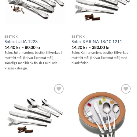
BESTICK
BESTICK
Solex JULIA 1223
Solex KARINA 18/10 1211
Prisintervall:
Prisintervall:
14.40
kr
–
80.00
kr
14.20
kr
–
380.00
kr
14.40 kr
14.20 kr
Solex Julia – seriens bestick tillverkas i
Solex Karina-seriens bestick tillverkas i
till
till
rostfritt stål (knivar i kromat stål),
rostfritt stål (knivar i kromat stål) med
80.00 kr
380.00 kr
samtliga med blank finish. Enkel och
blank finish.
klassisk design.
Lägg till i
Lägg till i
önskelistan
önskelistan