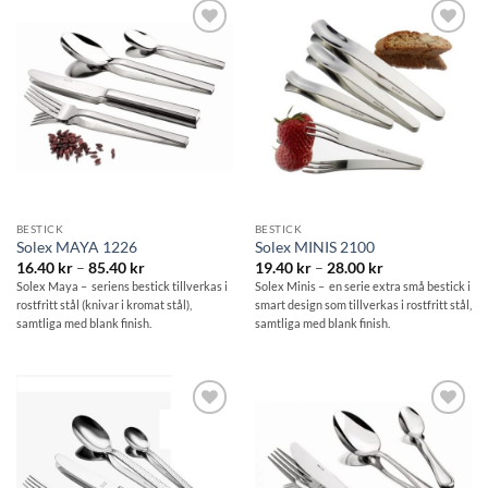
Lägg till i
Lägg till i
önskelistan
önskelistan
BESTICK
BESTICK
Solex MAYA 1226
Solex MINIS 2100
Prisintervall:
Prisintervall:
16.40
kr
–
85.40
kr
19.40
kr
–
28.00
kr
16.40 kr
19.40 kr
Solex Maya – seriens bestick tillverkas i
Solex Minis – en serie extra små bestick i
till
till
rostfritt stål (knivar i kromat stål),
smart design som tillverkas i rostfritt stål,
85.40 kr
28.00 kr
samtliga med blank finish.
samtliga med blank finish.
Lägg till i
Lägg till i
önskelistan
önskelistan