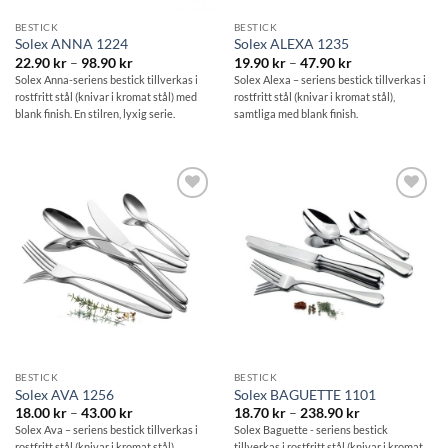
BESTICK
BESTICK
Solex ANNA 1224
Solex ALEXA 1235
Prisintervall:
Prisintervall:
22.90
kr
–
98.90
kr
19.90
kr
–
47.90
kr
22.90 kr
19.90 kr
Solex Anna-seriens bestick tillverkas i
Solex Alexa – seriens bestick tillverkas i
till
till
rostfritt stål (knivar i kromat stål) med
rostfritt stål (knivar i kromat stål),
98.90 kr
47.90 kr
blank finish. En stilren, lyxig serie.
samtliga med blank finish.
Lägg till i
Lägg till i
önskelistan
önskelistan
BESTICK
BESTICK
Solex AVA 1256
Solex BAGUETTE 1101
Prisintervall:
Prisintervall:
18.00
kr
–
43.00
kr
18.70
kr
–
238.90
kr
18.00 kr
18.70 kr
Solex Ava – seriens bestick tillverkas i
Solex Baguette - seriens bestick
till
till
rostfritt stål (knivar i kromat stål),
tillverkas i rostfritt stål (knivar i kromat