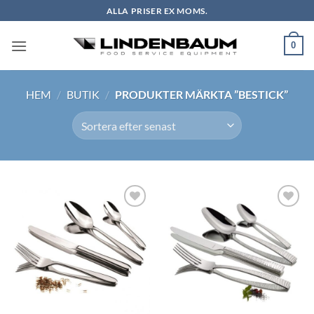
Skip
ALLA PRISER EX MOMS.
to
content
0
HEM
/
BUTIK
/
PRODUKTER MÄRKTA ”BESTICK”
Lägg till i
Lägg till i
önskelistan
önskelistan