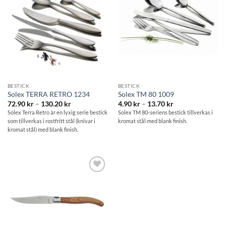
Lägg till i
Lägg till i
önskelistan
önskelistan
BESTICK
BESTICK
Solex TERRA RETRO 1234
Solex TM 80 1009
Prisintervall:
Prisintervall:
72.90
kr
–
130.20
kr
4.90
kr
–
13.70
kr
72.90 kr
4.90 kr
Solex Terra Retro är en lyxig serie bestick
Solex TM 80-seriens bestick tillverkas i
till
till
som tillverkas i rostfritt stål (knivar i
kromat stål med blank finish.
130.20 kr
13.70 kr
kromat stål) med blank finish.
Lägg till i
önskelistan