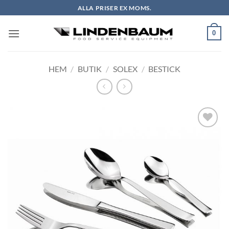
Skip
ALLA PRISER EX MOMS.
to
content
0
HEM
/
BUTIK
/
SOLEX
/
BESTICK
Lägg till i
önskelistan