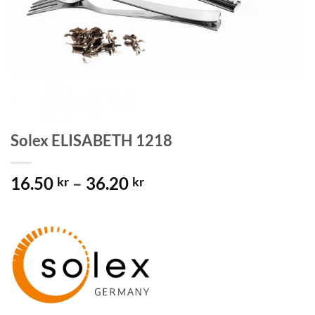
Solex ELISABETH 1218
Prisintervall:
16.50
–
36.20
kr
kr
16.50 kr
till
36.20 kr