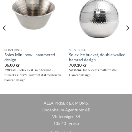
Lägg till i
Lägg till i
önskelistan
önskelistan
SERVERING
SERVERING
Solex Mini bowl, hammered
Solex Ice bucket, double walled,
design
hamrad design
36.00
kr
709.10
kr
5200-28
- Solex skål i miniformat –
5200-94
- Ice bucket i rostfritt stål.
tillverkas i 18/10 rostfritt stål med en fin
Hamrad design.
hamrad design.
ALLA PRISER EX MOMS.
Lindenbaum Agenturer AB
Vintervägen 54
135 40 Tyresö