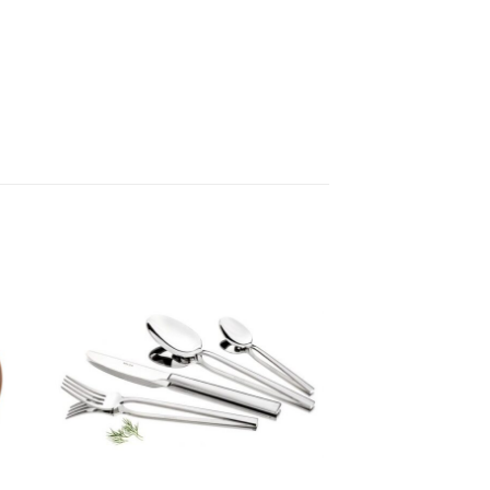
 i
Lägg till i
tan
önskelistan