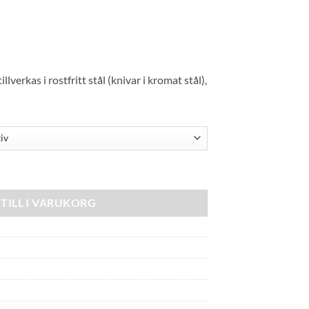
llverkas i rostfritt stål (knivar i kromat stål),
TILL I VARUKORG