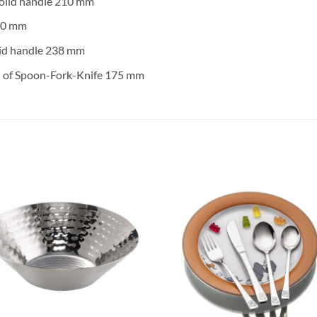
solid handle 210 mm
70 mm
lid handle 238 mm
n of Spoon-Fork-Knife 175 mm
Lägg till i
Lägg till
önskelistan
önskelis