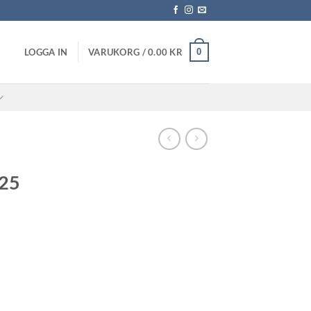
0
LOGGA IN
VARUKORG /
0.00
KR
225
risintervall:
8.20 kr
ll
2.70 kr