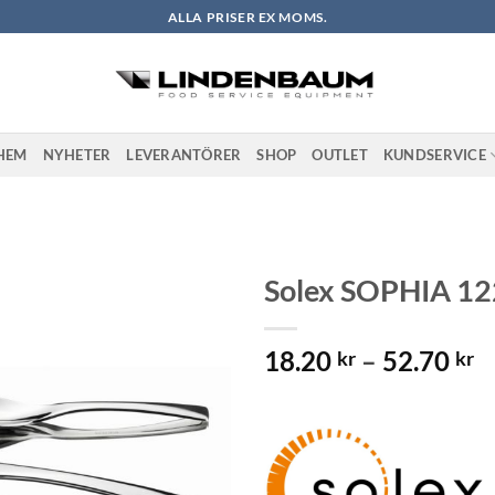
ALLA PRISER EX MOMS.
HEM
NYHETER
LEVERANTÖRER
SHOP
OUTLET
KUNDSERVICE
Solex SOPHIA 1
Lägg till i
P
18.20
–
52.70
önskelistan
kr
kr
1
ti
5