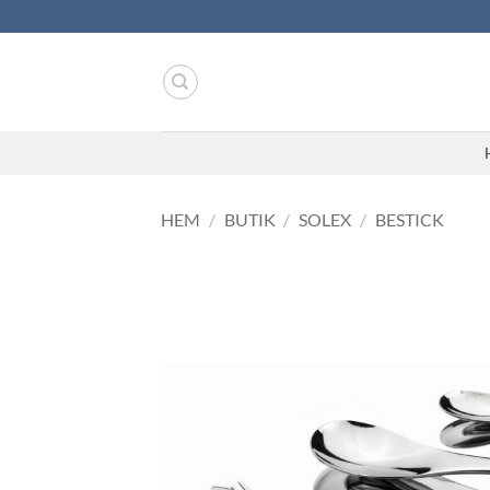
Skip
to
content
HEM
/
BUTIK
/
SOLEX
/
BESTICK