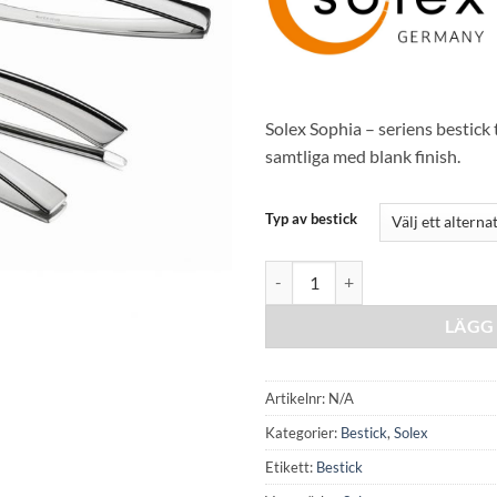
Solex Sophia – seriens bestick ti
samtliga med blank finish.
Typ av bestick
Solex SOPHIA 1225 mängd
LÄGG 
Artikelnr:
N/A
Kategorier:
Bestick
,
Solex
Etikett:
Bestick