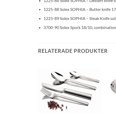
1225-86 Solex SOPHIA – Dessert knife 
1225-88 Solex SOPHIA – Butter knife 1
1225-89 Solex SOPHIA – Steak Knife so
3700-90 Solex Spork 18/10, combinatio
RELATERADE PRODUKTER
Lägg till i
Lägg till i
önskelistan
önskelistan