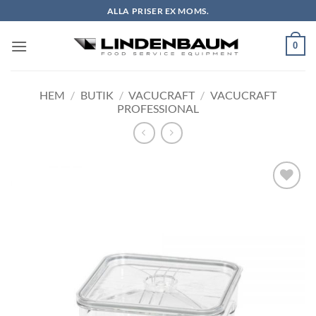
Skip
ALLA PRISER EX MOMS.
to
content
0
HEM
/
BUTIK
/
VACUCRAFT
/
VACUCRAFT
PROFESSIONAL
Lägg till i
önskelistan