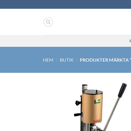
Skip
to
content
HEM
/
BUTIK
/
PRODUKTER MÄRKTA 
Lägg til
önskeli