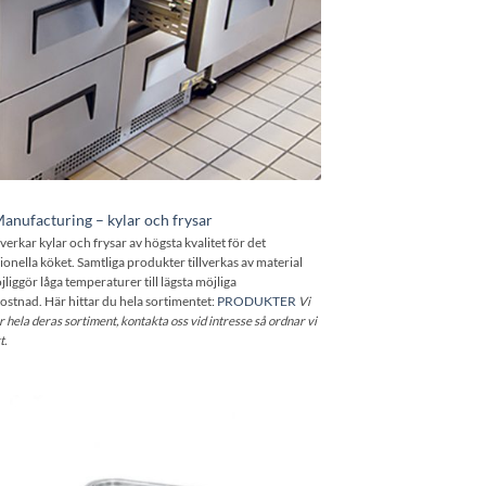
anufacturing – kylar och frysar
lverkar kylar och frysar av högsta kvalitet för det
ionella köket. Samtliga produkter tillverkas av material
liggör låga temperaturer till lägsta möjliga
ostnad. Här hittar du hela sortimentet:
PRODUKTER
Vi
r hela deras sortiment
, kontakta oss vid intresse så ordnar vi
t.
Lägg till i
önskelistan