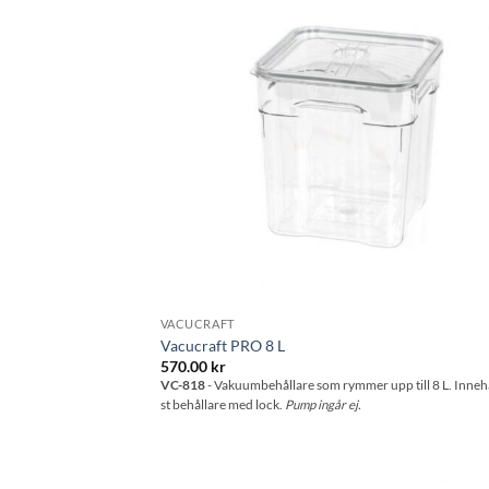
önskeli
VACUCRAFT
Vacucraft PRO 8 L
570.00
kr
VC-818
- Vakuumbehållare som rymmer upp till 8 L. Innehå
st behållare med lock.
Pump ingår ej.