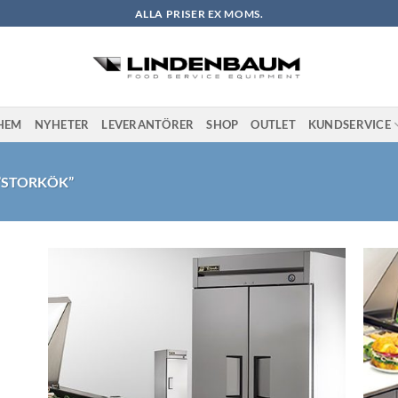
ALLA PRISER EX MOMS.
HEM
NYHETER
LEVERANTÖRER
SHOP
OUTLET
KUNDSERVICE
”STORKÖK”
l i
Lägg till i
stan
önskelistan