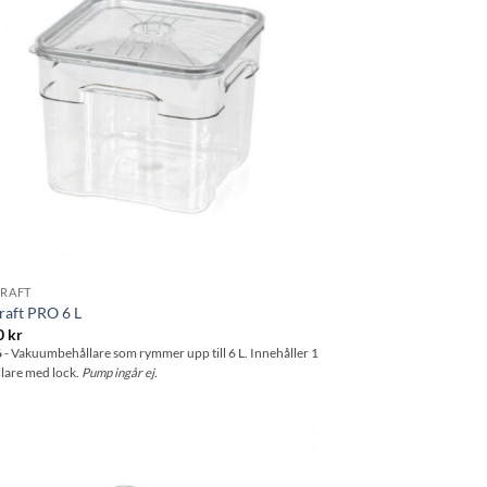
RAFT
raft PRO 6 L
0
kr
6
- Vakuumbehållare som rymmer upp till 6 L. Innehåller 1
llare med lock.
Pump ingår ej.
Lägg till i