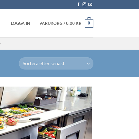
0
LOGGA IN
VARUKORG /
0.00
KR
Lägg till i
önskelistan