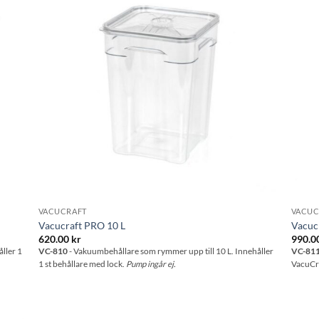
stan
önskelistan
VACUCRAFT
VACUC
Vacucraft PRO 10 L
Vacuc
620.00
kr
990.0
ller 1
VC-810
- Vakuumbehållare som rymmer upp till 10 L. Innehåller
VC-81
1 st behållare med lock.
Pump ingår ej.
VacuCra