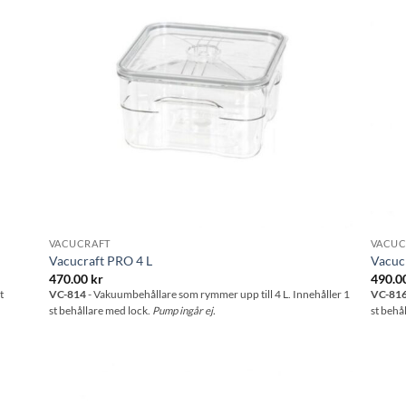
VACUCRAFT
VACUC
Vacucraft PRO 4 L
Vacuc
470.00
kr
490.0
t
VC-814
- Vakuumbehållare som rymmer upp till 4 L. Innehåller 1
VC-81
st behållare med lock.
Pump ingår ej.
st behå
l i
Lägg till i