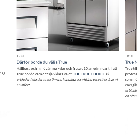
TRUE
TRUE
Därför borde du välja True
True M
Hållbara och miljövänliga kylar och frysar. 10 anledningar till att
True til
dag.
True borde vara det självklara valet:
THE TRUE CHOICE
Vi
profess
erbjuder hela deras sortiment
, kontakta oss vid intresse så ordnar vi
som möj
en offert.
energik
erbjude
en offer
l i
Lägg till i
stan
önskelistan