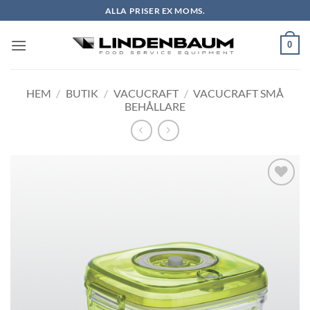
Skip
ALLA PRISER EX MOMS.
to
content
0
HEM
/
BUTIK
/
VACUCRAFT
/
VACUCRAFT SMÅ
BEHÅLLARE
Lägg till i
önskelistan