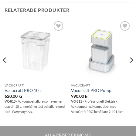
RELATERADE PRODUKTER
Lägg till i
Lägg till i
önskelistan
önskelistan
VACUCRAFT
VACUCRAFT
Vacucraft PRO 10 L
Vacucraft PRO Pump
620.00
kr
990.00
kr
VC-810
- Vakuumbehållare som rymmer
VC-811
- Professionell Elektrisk
upp till 10 L. Innehåller 1 st behållare med
Vakuumpump. Kompatibel med
lock.
Pump ingår ej.
VacuCraft PRO behållare 2-10 Liter.
ALLA PRISER EX MOMS.