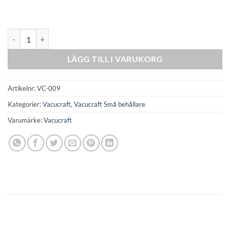
Vacucraft - 2 Piece S/M Square & Pump mängd
LÄGG TILL I VARUKORG
Artikelnr:
VC-009
Kategorier:
Vacucraft
,
Vacucraft Små behållare
Varumärke:
Vacucraft