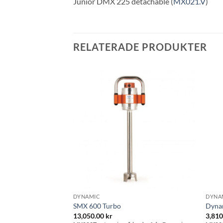
Junior DMX 225 detachable (
MX021.V
)
RELATERADE PRODUKTER
Lägg till i
Lägg till i
önskelistan
önskelistan
DYNAMIC
DYNA
nga 20 L
SMX 600 Turbo
Dyna
13,050.00
kr
3,81