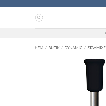
Skip
to
content
HEM
/
BUTIK
/
DYNAMIC
/
STAVMIXE