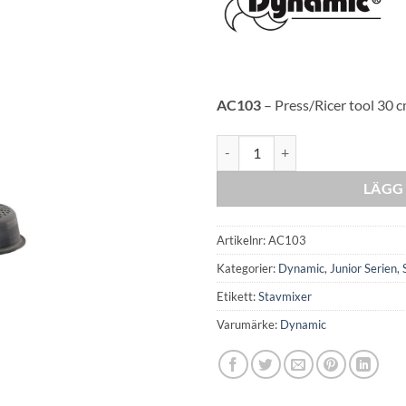
AC103
– Press/Ricer tool 30 c
Ricer Tool Junior mängd
LÄGG 
Artikelnr:
AC103
Kategorier:
Dynamic
,
Junior Serien
,
Etikett:
Stavmixer
Varumärke:
Dynamic