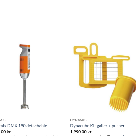
Lägg till i
Lägg till
önskelistan
önskelis
MIC
DYNAMIC
mix DMX 190 detachable
Dynacube Kit galler + pusher
0.00
kr
1,990.00
kr