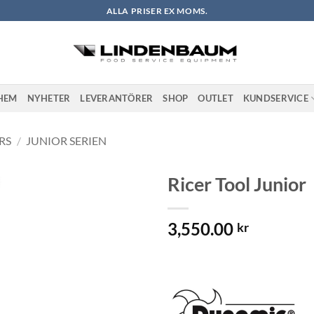
ALLA PRISER EX MOMS.
HEM
NYHETER
LEVERANTÖRER
SHOP
OUTLET
KUNDSERVICE
RS
/
JUNIOR SERIEN
Ricer Tool Junior
Lägg till i
3,550.00
önskelistan
kr