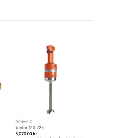
 i
Lägg till i
tan
önskelistan
DYNAMIC
Junior MX 225
5,070.00
kr