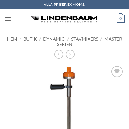
Skip
ALLA PRISER EX MOMS.
to
content
0
HEM
/
BUTIK
/
DYNAMIC
/
STAVMIXERS
/
MASTER
SERIEN
Lägg till i
önskelistan