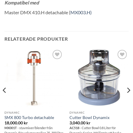
Kompatibel med
Master DMX 410.H detachable (
MX003.H)
RELATERADE PRODUKTER
Lägg till i
Lägg till i
önskelistan
önskelistan
DYNAMIC
DYNAMIC
SMX 800 Turbo detachable
Cutter Bowl Dynamix
18,000.00
kr
3,040.00
kr
MX001T
- stavmixer/blender från
AC518
- Cutter Bowl 0.8 Liter för
Dynamic. För volymer mellan 75-300 liter.
Dynamix Serien. Möjliggör att hacka,