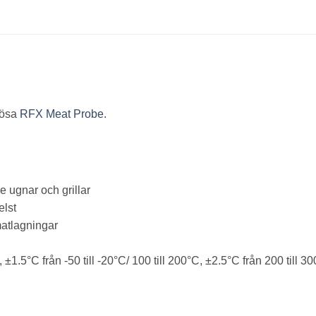
dlösa
RFX Meat Probe
.
 ugnar och grillar
elst
matlagningar
 ±1.5°C från -50 till -20°C/ 100 till 200°C, ±2.5°C från 200 till 3