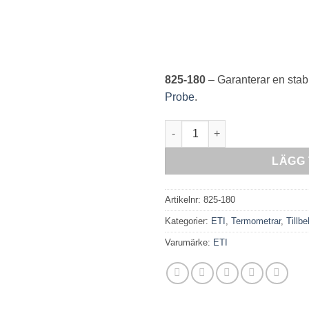
825-180
– Garanterar en stabi
Probe
.
ETI RFX Gateway mängd
LÄGG 
Artikelnr:
825-180
Kategorier:
ETI
,
Termometrar
,
Tillb
Varumärke:
ETI