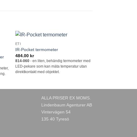
ETI
ETI
 i
Lägg till i
IR-Pocket termometer
DOT – Digital Ugns
tan
önskelistan
484.00
kr
647.00
kr
er
814-060
- en liten, behändig termometer med
810-031
- Digital ugns
LED-pekare som kan mäta temperatur utan
upplyst LCD display som 
eter,
direktkontakt med objektet.
samt alarmfunktion.
ing.
ALLA PRISER EX MOMS.
Lindenbaum Agenturer AB
Vintervägen 54
135 40 Tyresö