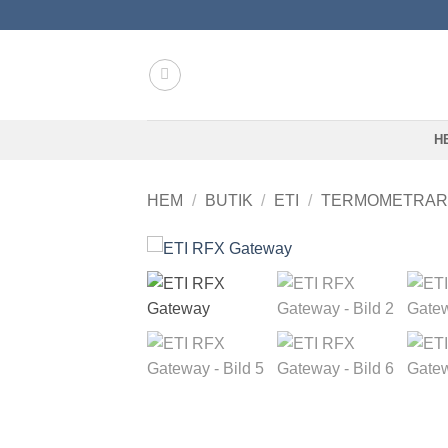
Skip
to
content
H
HEM
/
BUTIK
/
ETI
/
TERMOMETRAR