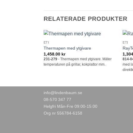
RELATERADE PRODUKTER
ETI
ETI
Lägg till i
Thermapen med ytgivare
RayT
önskelistan
1,458.00
kr
1,30
231-279
- Thermapen med ytgivare. Mäter
814-0
temperaturen på grillar, kokplattor mm.
med la
direkt
info@lindenbaum.se
08-570 347 77
Helgfri Mån-Fre 09:00-15:00
Org nr 556784-6158