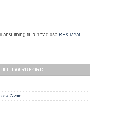
l anslutning till din trådlösa
RFX Meat
TILL I VARUKORG
ehör & Givare