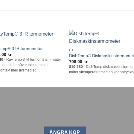
Lägg till i
Lägg till
emp® 3 IR termometer
ETI
önskelistan
önskelis
4.00
kr
DishTemp® Diskmaskinstermomet
40
- RayTemp 3 IR termometer - mäter
708.00
kr
ser och behöver inte komma i
810-280
- DishTemp diskmaskinstermom
kontakt med livsmedlet.
mäter yttemperatur med en knapptryckn
ÅNGRA KÖP