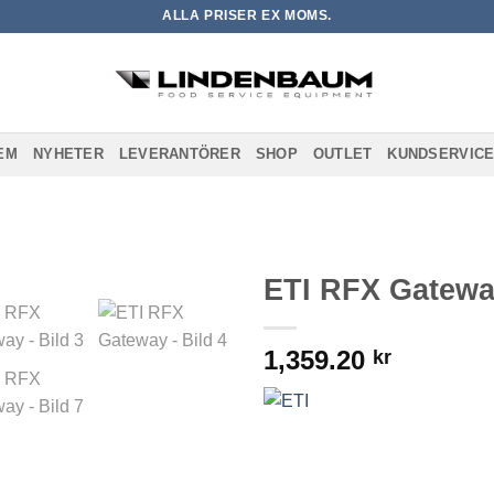
ALLA PRISER EX MOMS.
EM
NYHETER
LEVERANTÖRER
SHOP
OUTLET
KUNDSERVIC
ETI RFX Gatew
Lägg till i
1,359.20
önskelistan
kr