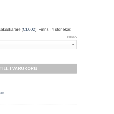
saksskärare (
CL002
). Finns i 4 storlekar.
RENSA
gd
TILL I VARUKORG
are