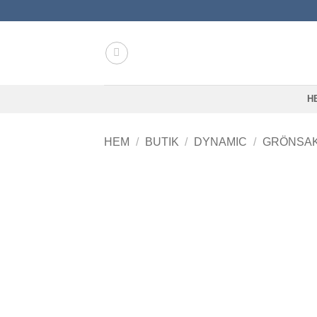
Skip
to
content
H
HEM
/
BUTIK
/
DYNAMIC
/
GRÖNSA