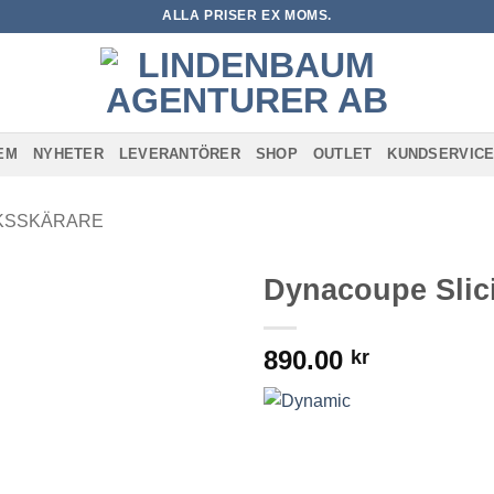
ALLA PRISER EX MOMS.
EM
NYHETER
LEVERANTÖRER
SHOP
OUTLET
KUNDSERVIC
KSSKÄRARE
Dynacoupe Slic
Lägg till i
890.00
önskelistan
kr