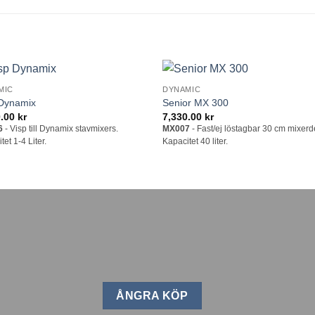
MIC
DYNAMIC
Lägg till i
Lägg till
 Dynamix
Senior MX 300
önskelistan
önskelis
0.00
kr
7,330.00
kr
6
- Visp till Dynamix stavmixers.
MX007
- Fast/ej löstagbar 30 cm mixerd
tet 1-4 Liter.
Kapacitet 40 liter.
ÅNGRA KÖP