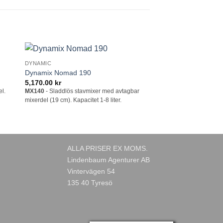
DYNAMIC
DYNAMIC
 i
Lägg till i
Dynamix Nomad 190
SMX 700 Turbo deta
tan
önskelistan
5,170.00
kr
16,410.00
kr
el.
MX140
- Sladdlös stavmixer med avtagbar
MX040T
- stavmixer/ble
mixerdel (19 cm). Kapacitet 1-8 liter.
För volymer mellan 75-3
ALLA PRISER EX MOMS.
Lindenbaum Agenturer AB
Vintervägen 54
135 40 Tyresö