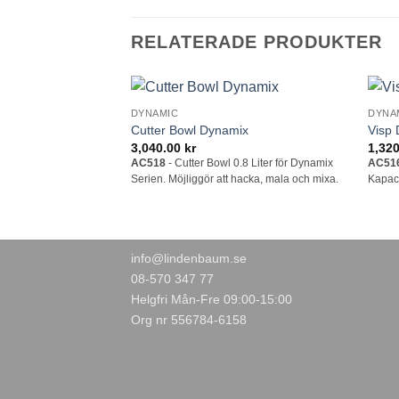
RELATERADE PRODUKTER
DYNAMIC
DYNA
Lägg till i
Cutter Bowl Dynamix
Visp
önskelistan
3,040.00
kr
1,32
AC518
- Cutter Bowl 0.8 Liter för Dynamix
AC51
Serien. Möjliggör att hacka, mala och mixa.
Kapaci
info@lindenbaum.se
08-570 347 77
Helgfri Mån-Fre 09:00-15:00
Org nr 556784-6158