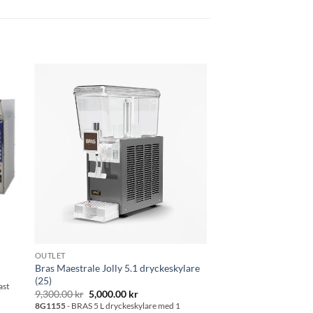
 i
Lägg till i
tan
önskelistan
OUTLET
Bras Maestrale Jolly 5.1 dryckeskylare
(25)
de
ast
Det
Det
9,300.00
kr
5,000.00
kr
ursprungliga
nuvarande
8G1155
- BRAS 5 L dryckeskylare med 1
priset
priset
0 kr.