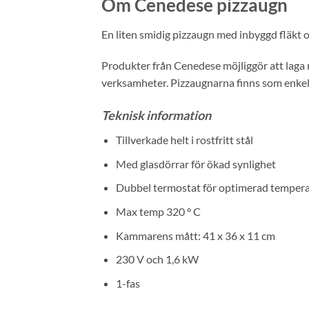
Om Cenedese pizzaugn
En liten smidig pizzaugn med inbyggd fläkt
Produkter från Cenedese möjliggör att laga ma
verksamheter. Pizzaugnarna finns som enkel 
Teknisk information
Tillverkade helt i rostfritt stål
Med glasdörrar för ökad synlighet
Dubbel termostat för optimerad tempera
Max temp 320 º C
Kammarens mått: 41 x 36 x 11 cm
230 V och 1,6 kW
1-fas