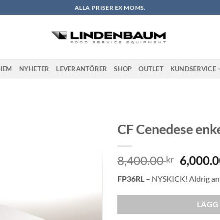
ALLA PRISER EX MOMS.
HEM
NYHETER
LEVERANTÖRER
SHOP
OUTLET
KUNDSERVICE
CF Cenedese enke
Lägg till i
Det
8,400.00
6,000.
önskelistan
kr
ursprun
FP36RL
– NYSKICK! Aldrig an
priset
var:
LÄGG 
8,400.0