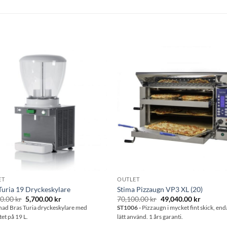
Lägg till i
Lägg till
önskelistan
önskelis
ET
OUTLET
Turia 19 Dryckeskylare
Stima Pizzaugn VP3 XL (20)
Det
Det
Det
Det
00.00
kr
5,700.00
kr
70,100.00
kr
49,040.00
kr
ursprungliga
nuvarande
ursprungliga
nuvaran
ad Bras Turia dryckeskylare med
ST1006 -
Pizzaugn i mycket fint skick, end
priset
priset
priset
priset
tet på 19 L.
lätt använd. 1 års garanti.
var:
är:
var:
är:
10,700.00 kr.
5,700.00 kr.
70,100.00 kr.
49,040.0