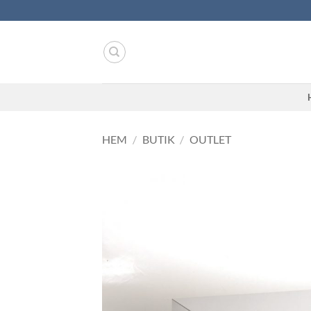
Skip
to
content
HEM
/
BUTIK
/
OUTLET