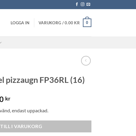
0
LOGGA IN
VARUKORG /
0.00
KR
l pizzaugn FP36RL (16)
Det
00
kr
gliga
nuvarande
vänd, endast uppackad.
priset
är:
TILL I VARUKORG
0 kr.
6,000.00 kr.