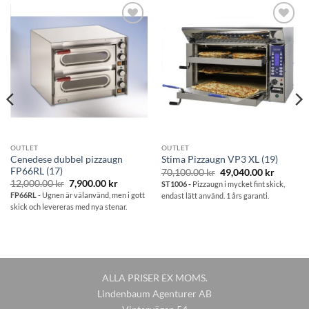
Lägg till i
Lägg till i
önskelistan
önskelistan
OUTLET
OUTLET
Cenedese dubbel pizzaugn
Stima Pizzaugn VP3 XL (19)
FP66RL (17)
Det
Det
70,100.00
kr
49,040.00
kr
ande
ursprungliga
nuvara
Det
Det
12,000.00
kr
7,900.00
kr
ST1006 -
Pizzaugn i mycket fint skick,
priset
priset
ursprungliga
nuvarande
FP66RL
- Ugnen är välanvänd, men i gott
endast lätt använd. 1 års garanti.
var:
är:
priset
priset
.00 kr.
70,100.00 kr.
49,040.0
skick och levereras med nya stenar.
var:
är:
12,000.00 kr.
7,900.00 kr.
ALLA PRISER EX MOMS.
Lindenbaum Agenturer AB