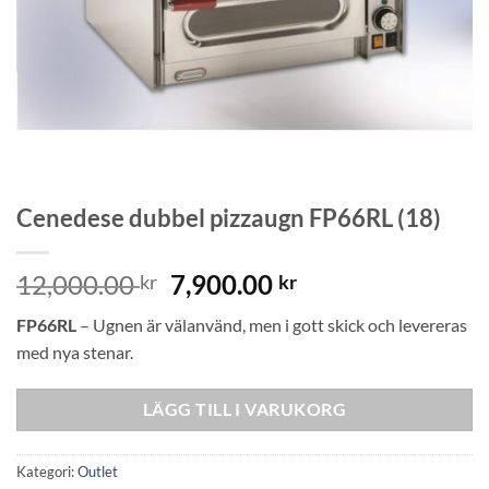
Cenedese dubbel pizzaugn FP66RL (18)
Det
Det
12,000.00
7,900.00
kr
kr
ursprungliga
nuvarande
FP66RL
– Ugnen är välanvänd, men i gott skick och levereras
priset
priset
med nya stenar.
var:
är:
12,000.00 kr.
7,900.00 kr.
LÄGG TILL I VARUKORG
Kategori:
Outlet