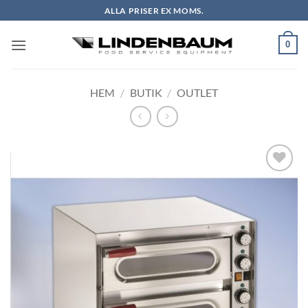
Skip
ALLA PRISER EX MOMS.
to
content
0
HEM
/
BUTIK
/
OUTLET
Lägg till i
önskelistan