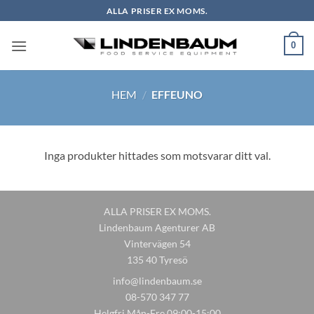
Skip
ALLA PRISER EX MOMS.
to
content
0
HEM
/
EFFEUNO
Inga produkter hittades som motsvarar ditt val.
ALLA PRISER EX MOMS.
Lindenbaum Agenturer AB
Vintervägen 54
135 40 Tyresö
info@lindenbaum.se
08-570 347 77
Helgfri Mån-Fre 09:00-15:00