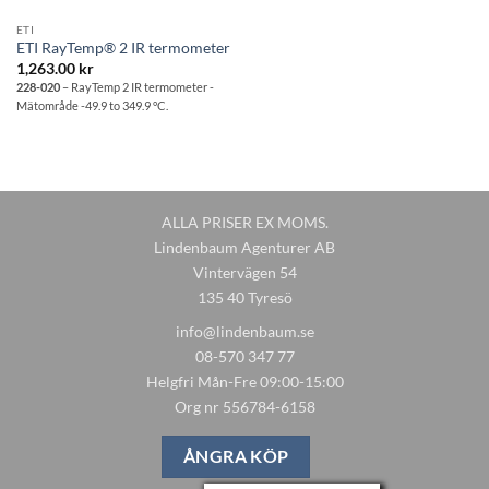
ETI
ETI RayTemp® 2 IR termometer
1,263.00
kr
228-020
– RayTemp 2 IR termometer -
Mätområde -49.9 to 349.9 °C.
ALLA PRISER EX MOMS.
Lindenbaum Agenturer AB
Vintervägen 54
135 40 Tyresö
info@lindenbaum.se
08-570 347 77
Helgfri Mån-Fre 09:00-15:00
Org nr 556784-6158
ÅNGRA KÖP