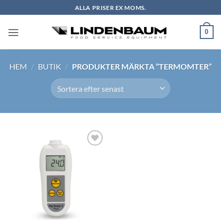
Skip
ALLA PRISER EX MOMS.
to
content
0
HEM
/
BUTIK
/
PRODUKTER MÄRKTA ”TERMOMTER”
Lägg till i
önskelistan