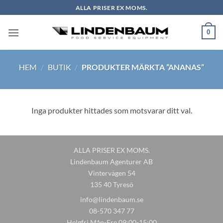
Skip
ALLA PRISER EX MOMS.
to
content
0
HEM
/
BUTIK
/
PRODUKTER MÄRKTA ”ANANAS”
Inga produkter hittades som motsvarar ditt val.
ALLA PRISER EX MOMS.
Lindenbaum Agenturer AB
Vintervägen 54
135 40 Tyresö
info@lindenbaum.se
08-570 347 77
Helgfri Mån-Fre 09:00-15:00