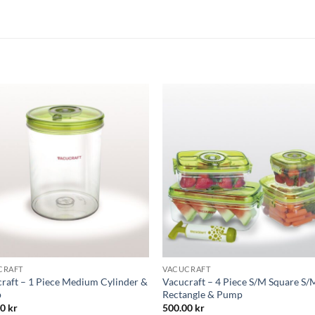
Lägg till i
Lägg till
önskelistan
önskelis
CRAFT
VACUCRAFT
raft – 1 Piece Medium Cylinder &
Vacucraft – 4 Piece S/M Square S/
p
Rectangle & Pump
00
kr
500.00
kr