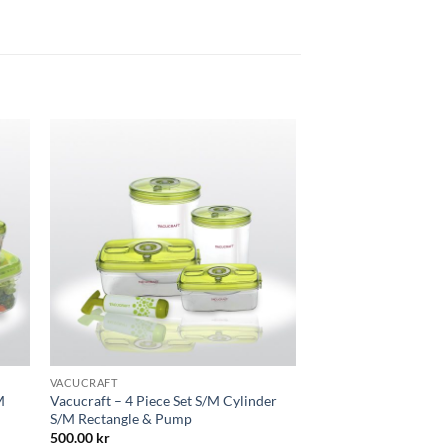
 i
Lägg till i
tan
önskelistan
VACUCRAFT
M
Vacucraft – 4 Piece Set S/M Cylinder
S/M Rectangle & Pump
500.00
kr