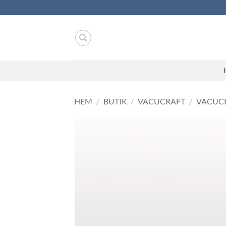
Skip
to
content
HEM
/
BUTIK
/
VACUCRAFT
/
VACUCR