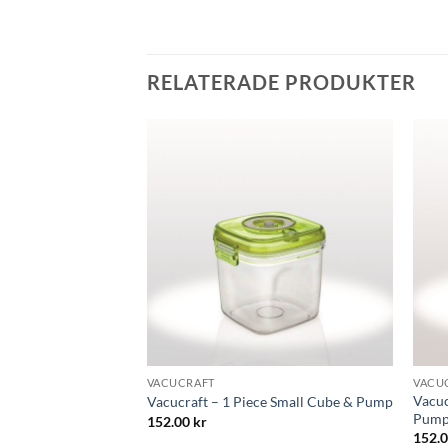
RELATERADE PRODUKTER
Lägg till i
Lägg till i
önskelistan
önskelistan
VACUCRAFT
VACU
Vacuc
Vacucraft – 1 Piece Small Cube & Pump
Pum
152.00
kr
152.
lare som rymmer 2 L.