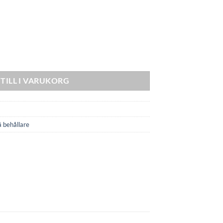
e & Pump mängd
TILL I VARUKORG
 behållare