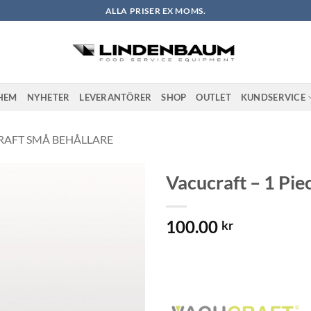
ALLA PRISER EX MOMS.
HEM
NYHETER
LEVERANTÖRER
SHOP
OUTLET
KUNDSERVICE
AFT SMÅ BEHÅLLARE
Vacucraft – 1 Pi
Lägg till i
100.00
önskelistan
kr