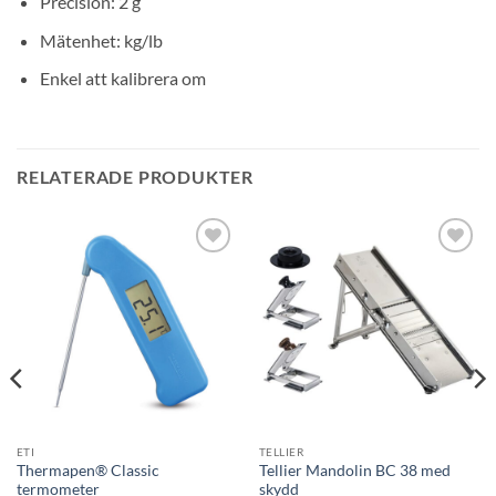
Precision: 2 g
Mätenhet: kg/lb
Enkel att kalibrera om
RELATERADE PRODUKTER
Lägg till i
Lägg till i
önskelistan
önskelistan
ETI
TELLIER
Thermapen® Classic
Tellier Mandolin BC 38 med
termometer
skydd