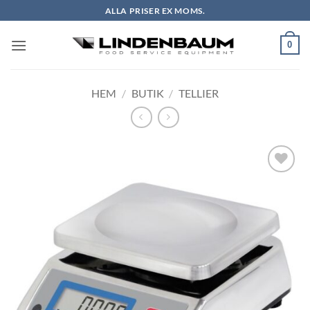
Skip
ALLA PRISER EX MOMS.
to
content
0
HEM
/
BUTIK
/
TELLIER
Lägg till i
önskelistan