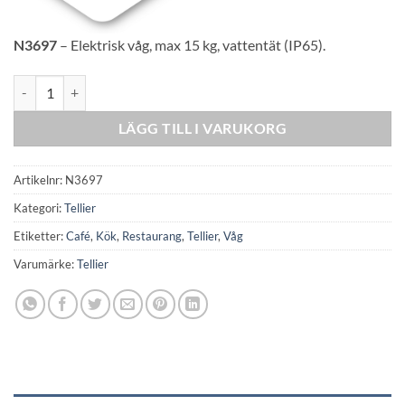
N3697
– Elektrisk våg, max 15 kg, vattentät (IP65).
Tellier Vattentät våg - max 15 kg mängd
LÄGG TILL I VARUKORG
Artikelnr:
N3697
Kategori:
Tellier
Etiketter:
Café
,
Kök
,
Restaurang
,
Tellier
,
Våg
Varumärke:
Tellier