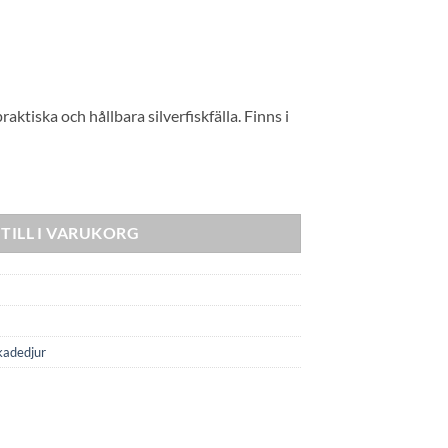
aktiska och hållbara silverfiskfälla. Finns i
d
TILL I VARUKORG
kadedjur