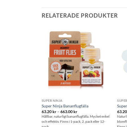
RELATERADE PRODUKTER
Lägg till i
önskelistan
SUPER NINJA
SUPER
Super Ninja Bananflugfälla
Super
Prisintervall:
63.20
kr
–
663.00
kr
63.2
63.20 kr
Hållbar, naturligt bananflugfälla. Mycket enkel
Naturl
till
och effektiv. Finns i 1-pack, 2, pack eller 12-
blomfl
663.00 kr
pack.
Finns 