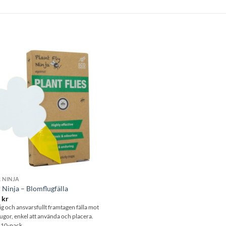
Lägg till i
önskelistan
 NINJA
 Ninja – Blomflugfälla
0
kr
ig och ansvarsfullt framtagen fälla mot
ugor, enkel att använda och placera.
i 10-pack.