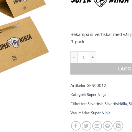
Bekämpa silverfiskar med vår pr
3-pack.
Super Ninja - Silverfiskfälla mäng
LÄGG 
Artikelnr:
SFN00012
Kategori:
Super Ninja
Etiketter:
Silverfisk
,
Silverfiskfälla
,
S
Varumärke:
Super Ninja