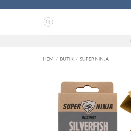
Skip
to
content
HEM
/
BUTIK
/
SUPER NINJA