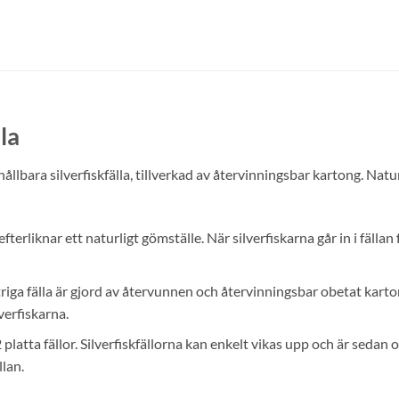
la
llbara silverfiskfälla, tillverkad av återvinningsbar kartong. Natu
efterliknar ett naturligt gömställe. När silverfiskarna går in i fällan 
triga fälla är gjord av återvunnen och återvinningsbar obetat karton
lverfiskarna.
 platta fällor. Silverfiskfällorna kan enkelt vikas upp och är sed
lan.