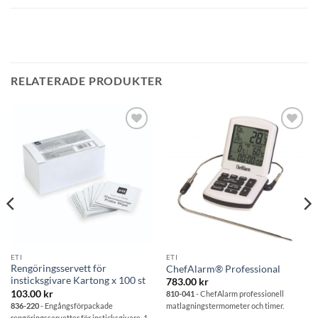
RELATERADE PRODUKTER
Lägg till i
Lägg till i
önskelistan
önskelistan
ETI
ETI
Rengöringsservett för
ChefAlarm® Professional
insticksgivare Kartong x 100 st
783.00
kr
103.00
kr
810-041
- ChefAlarm professionell
836-220
- Engångsförpackade
matlagningstermometer och timer.
rengöringsservetter för insticksgivare. 1