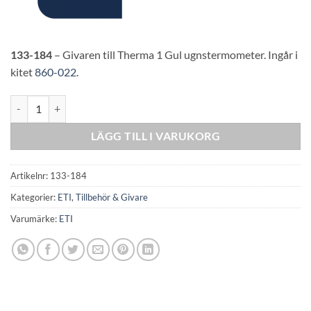
133-184
– Givaren till Therma 1 Gul ugnstermometer. Ingår i
kitet
860-022
.
Nålgivare för Ugn Ø1.4 to Ø1 mm tip x 50 mm PTFE mängd
LÄGG TILL I VARUKORG
Artikelnr:
133-184
Kategorier:
ETI
,
Tillbehör & Givare
Varumärke:
ETI